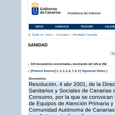
INICIO
CONSULTA
TESAURO
CALEN
Estás en:
Inicio
Consultas
Resultado Consulta
SANIDAD
310 documentos encontrados, mostrando del 126 al 150.
[
Primero
/
Anterior
]
2
,
3
,
4
,
5
,
6
,
7
,
8
,
9
[
Siguiente
/
Último
]
Documentos
Resolución, 4 abr 2001, de la Dire
Sanitarios y Sociales de Canarias 
Consumo, por la que se convocan 
de Equipos de Atención Primaria y 
Comunidad Autónoma de Canarias, 