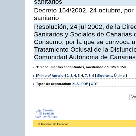
sanitarios
Decreto 154/2002, 24 octubre, por e
sanitario
Resolución, 24 jul 2002, de la Dire
Sanitarios y Sociales de Canarias 
Consumo, por la que se convoca u
Tratamiento Oclusal de la Disfunci
Comunidad Autónoma de Canarias, 
310 documentos encontrados, mostrando del 126 al 150.
[
Primero
/
Anterior
]
2
,
3
,
4
,
5
,
6
,
7
,
8
,
9
[
Siguiente
/
Último
]
Tipos de exportación:
XLS
|
PDF
|
ODT
© Gobierno de Canarias