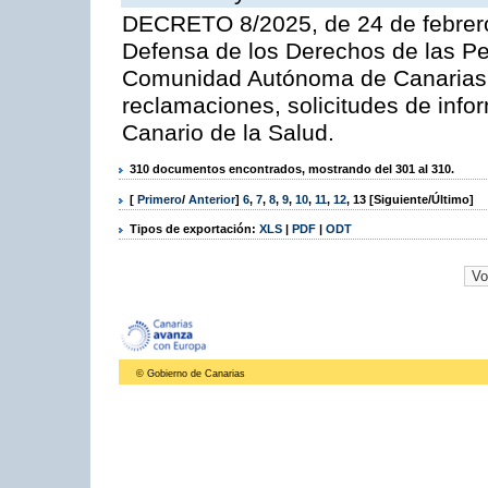
DECRETO 8/2025, de 24 de febrero,
Defensa de los Derechos de las Pe
Comunidad Autónoma de Canarias y
reclamaciones, solicitudes de info
Canario de la Salud.
310 documentos encontrados, mostrando del 301 al 310.
[
Primero
/
Anterior
]
6
,
7
,
8
,
9
,
10
,
11
,
12
,
13
[Siguiente/Último]
Tipos de exportación:
XLS
|
PDF
|
ODT
© Gobierno de Canarias