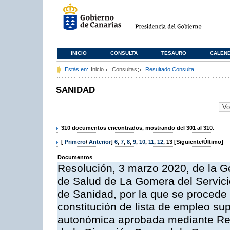
INICIO
CONSULTA
TESAURO
CALEN
Estás en:
Inicio
Consultas
Resultado Consulta
SANIDAD
310 documentos encontrados, mostrando del 301 al 310.
[
Primero
/
Anterior
]
6
,
7
,
8
,
9
,
10
,
11
,
12
,
13
[Siguiente/Último]
Documentos
Resolución, 3 marzo 2020, de la Ge
de Salud de La Gomera del Servici
de Sanidad, por la que se procede 
constitución de lista de empleo sup
autonómica aprobada mediante Res