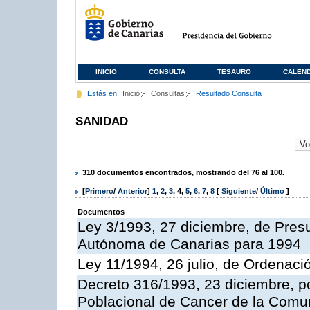
INICIO
CONSULTA
TESAURO
CALEN
Estás en:
Inicio
Consultas
Resultado Consulta
SANIDAD
310 documentos encontrados, mostrando del 76 al 100.
[
Primero
/
Anterior
]
1
,
2
,
3
,
4
,
5
,
6
,
7
,
8
[
Siguiente
/
Último
]
Documentos
Ley 3/1993, 27 diciembre, de Pre
Autónoma de Canarias para 1994
Ley 11/1994, 26 julio, de Ordenaci
Decreto 316/1993, 23 diciembre, po
Poblacional de Cancer de la Com