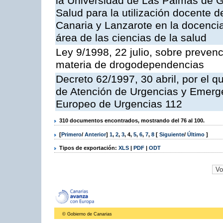
la Universidad de Las Palmas de Gr
Salud para la utilización docente d
Canaria y Lanzarote en la docencia 
área de las ciencias de la salud
Ley 9/1998, 22 julio, sobre prevenc
materia de drogodependencias
Decreto 62/1997, 30 abril, por el q
de Atención de Urgencias y Emerge
Europeo de Urgencias 112
310 documentos encontrados, mostrando del 76 al 100.
[
Primero
/
Anterior
]
1
,
2
,
3
,
4
,
5
,
6
,
7
,
8
[
Siguiente
/
Último
]
Tipos de exportación:
XLS
|
PDF
|
ODT
© Gobierno de Canarias