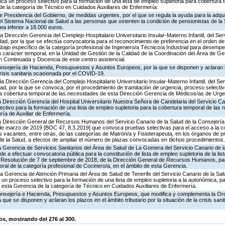
ca un proceso selectivo para la formación de una lista de empleo supletoria para cobertura 
e la categoría de Técnico en Cuidados Auxiliares de Enfermería.
e Presidencia del Gobierno, de medidas urgentes, por el que se regula la ayuda para la adqui
l Sistema Nacional de Salud a las personas que ostenten la condición de pensionistas de la 
ea inferior a 18.000 euros.
a Dirección Gerencia del Complejo Hospitalario Universitario Insular-Materno Infantil, del Ser
dad, por la que se efectúa convocatoria para el reconocimiento de preferencia en el orden de
abajo específico de la categoría profesional de Ingeniero/a Técnico/a Industrial para desemp
carácter temporal, en la Unidad de Gestión de la Calidad de la Coordinación del Área de Ges
n Continuada y Docencia de este centro asistencial.
nsejería de Hacienda, Presupuestos y Asuntos Europeos, por la que se disponen y aclaran l
 crisis sanitaria ocasionada por el COVID-19.
 Dirección Gerencia del Complejo Hospitalario Universitario Insular-Materno Infantil. del Ser
ad, por la que se convoca, por el procedimiento de tramitación de urgencia, proceso selectiv
 la cobertura temporal de las necesidades de esta Dirección Gerencia de Médicos/as de Urgen
 Dirección Gerencia del Hospital Universitario Nuestra Señora de Candelaria del Servicio Can
tivo para la formación de una lista de empleo supletoria para la cobertura temporal de las
ría de Auxiliar de Enfermería.
a Dirección General de Recursos Humanos del Servicio Canario de la Salud de la Consejería
 de marzo de 2019 [BOC 47, 8.3.2019] que convoca pruebas selectivas para el acceso a la c
as vacantes, entre otras, de las categorías de Matrón/a y Fisioterapeuta, en los órganos de p
 de la Salud, a efectos de ampliar el número de plazas convocadas en dichos procedimientos.
 Gerencia de Servicios Sanitarios del Área de Salud de La Gomera del Servicio Canario de l
e a efectuar convocatoria pública para la constitución de lista de empleo supletoria de la lis
Resolución de 7 de septiembre de 2018, de la Dirección General de Recursos Humanos, p
ral de la categoría profesional de Cocinero/a, en el ámbito de esta Gerencia.
la Gerencia de Atención Primaria del Área de Salud de Tenerife del Servicio Canario de la Sal
un proceso selectivo para la formación de una lista de empleo supletoria a la autonómica, pa
 esta Gerencia de la categoría de Técnico en Cuidados Auxiliares de Enfermería.
onsejería e Hacienda, Presupuestos y Asuntos Europeos, que modifica y complementa la O
que se disponen y aclaran los plazos en el ámbito tributario por la situación de la crisis sani
, mostrando del 276 al 300.