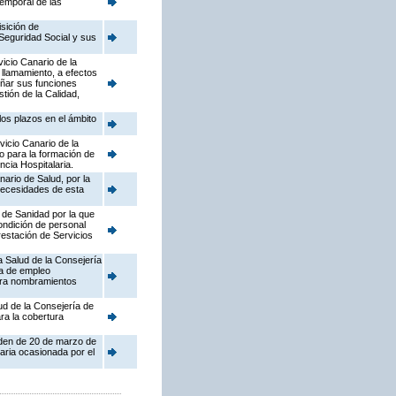
temporal de las
sición de
Seguridad Social y sus
vicio Canario de la
 llamamiento, a efectos
eñar sus funciones
tión de la Calidad,
os plazos en el ámbito
vicio Canario de la
o para la formación de
cia Hospitalaria.
ario de Salud, por la
 necesidades de esta
 de Sanidad por la que
ondición de personal
restación de Servicios
a Salud de la Consejería
ta de empleo
ara nombramientos
ud de la Consejería de
ra la cobertura
rden de 20 de marzo de
taria ocasionada por el