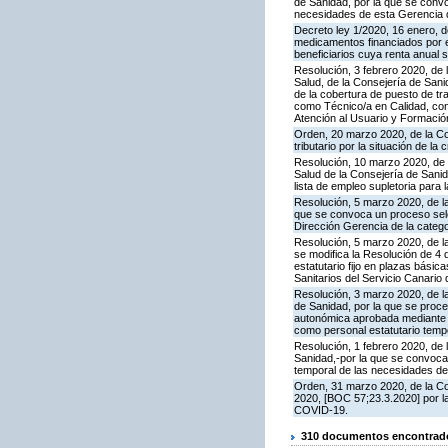
de Sanidad, por la que se convo
necesidades de esta Gerencia d
Decreto ley 1/2020, 16 enero, d
medicamentos financiados por e
beneficiarios cuya renta anual s
Resolución, 3 febrero 2020, de l
Salud, de la Consejería de Sani
de la cobertura de puesto de tr
como Técnico/a en Calidad, con 
Atención al Usuario y Formació
Orden, 20 marzo 2020, de la Co
tributario por la situación de la
Resolución, 10 marzo 2020, de la
Salud de la Consejería de Sanid
lista de empleo supletoria para
Resolución, 5 marzo 2020, de la
que se convoca un proceso selec
Dirección Gerencia de la catego
Resolución, 5 marzo 2020, de l
se modifica la Resolución de 4
estatutario fijo en plazas básic
Sanitarios del Servicio Canario
Resolución, 3 marzo 2020, de la
de Sanidad, por la que se proced
autonómica aprobada mediante 
como personal estatutario tempo
Resolución, 1 febrero 2020, de 
Sanidad,-por la que se convoca 
temporal de las necesidades de
Orden, 31 marzo 2020, de la C
2020, [BOC 57;23.3.2020] por la 
COVID-19.
310 documentos encontrados