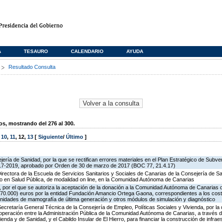
A
TESAURO
CALENDARIO
AYUDA
s
Resultado Consulta
, mostrando del 276 al 300.
,
10
,
11
,
12
,
13
[
Siguiente
/
Último
]
jería de Sanidad, por la que se rectifican errores materiales en el Plan Estratégico de Subve
17-2019, aprobado por Orden de 30 de marzo de 2017 (BOC 77, 21.4.17)
Directora de la Escuela de Servicios Sanitarios y Sociales de Canarias de la Consejería de Sa
 en Salud Pública, de modalidad on line, en la Comunidad Autónoma de Canarias
por el que se autoriza la aceptación de la donación a la Comunidad Autónoma de Canarias de
7.170.000) euros por la entidad Fundación Amancio Ortega Gaona, correspondientes a los cost
unidades de mamografía de última generación y otros módulos de simulación y diagnóstico
Secretaría General Técnica de la Consejería de Empleo, Políticas Sociales y Vivienda, por la
operación entre la Administración Pública de la Comunidad Autónoma de Canarias, a través d
ienda y de Sanidad, y el Cabildo Insular de El Hierro, para financiar la construcción de infra