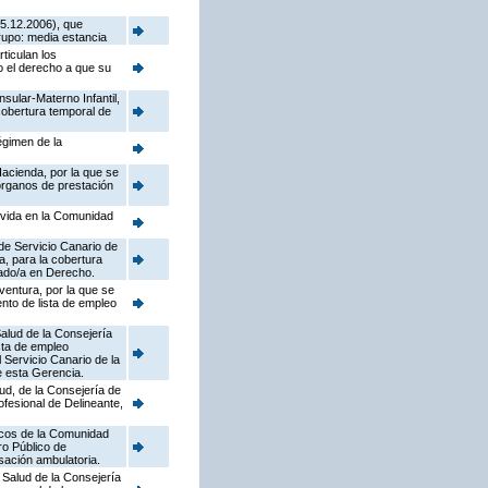
15.12.2006), que
grupo: media estancia
ticulan los
o el derecho a que su
nsular-Materno Infantil,
cobertura temporal de
égimen de la
acienda, por la que se
 órganos de prestación
a vida en la Comunidad
 de Servicio Canario de
a, para la cobertura
iado/a en Derecho.
ventura, por la que se
ento de lista de empleo
Salud de la Consejería
ista de empleo
Servicio Canario de la
e esta Gerencia.
lud, de la Consejería de
ofesional de Delineante,
sicos de la Comunidad
ro Público de
sación ambulatoria.
 Salud de la Consejería