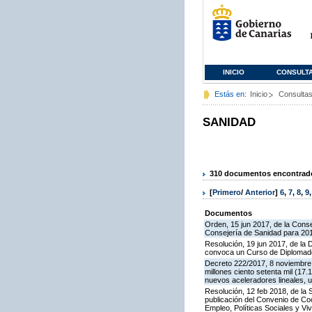
INICIO
CONSULT
Estás en:
Inicio
Consulta
SANIDAD
310 documentos encontrados
[
Primero
/
Anterior
]
6
,
7
,
8
,
9
Documentos
Orden, 15 jun 2017, de la Conse
Consejería de Sanidad para 20
Resolución, 19 jun 2017, de la 
convoca un Curso de Diplomado
Decreto 222/2017, 8 noviembre, 
millones ciento setenta mil (1
nuevos aceleradores lineales, 
Resolución, 12 feb 2018, de la 
publicación del Convenio de Co
Empleo, Políticas Sociales y Viv