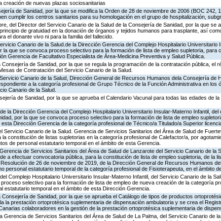
la creación de nuevas plazas sociosanitarias
ejería de Sanidad, por la que se modifica la Orden de 28 de noviembre de 2006 (BOC 242, 
ben cumplir los centros sanitarios para su homologación en el grupo de hospitalización, sub
re, del Director del Servicio Canario de la Salud de la Consejería de Sanidad, por la que se ar
rincipio de gratuidad en la donación de órganos y tejidos humanos para trasplante, así com
 el donante vivo ni para la familia del fallecido.
ervicio Canario de la Salud.de la Dirección Gerencia del Complejo Hospitalario Universitario I
r la que se convoca proceso selectivo para la formación de lista de empleo supletoria, para 
ón Gerencia de Facultativo Especialista de Área-Medicina Preventiva y Salud Pública.
 Consejería de Sanidad, por la que se regula la programación de la contratación pública, el r
 Mesas de Contratación del Servicio Canario de la Salud.
 Servicio Canario de la Salud, Dirección General de Recursos Humanos dela Consejería de H
espondiente a la categoría profesional de Grupo Técnico de la Función Administrativa en los
icio Canario de la Salud.
sejería de Sanidad, por la que se aprueba el Calendario Vacunal para todas las edades de l
e la Dirección Gerencia del Complejo Hospitalario Universitario Insular-Materno Infantil, del
nidad, por la que se convoca proceso selectivo para la formación de lista de empleo supletori
esta Dirección Gerencia de la categoría profesional de Técnico/a Titulado/a Superior licenc
l Servicio Canario de la Salud. Gerencia de Servicios Sanitarios del Área de Salud de Fuerte
a constitución de listas supletorias en la categoría profesional de Calefactor/a, por agotami
os de personal estatutario temporal en el ámbito de esta Gerencia.
Gerencia de Servicios Sanitarios del Área de Salud de Lanzarote del Servicio Canario de la 
e a efectuar convocatoria pública, para la constitución de lista de empleo supletoria, de la l
Resolución de 26 de noviembre de 2019, de la Dirección General de Recursos Humanos del 
personal estatutario temporal de la categoría profesional de Fisioterapeuta, en el ámbito d
el Complejo Hospitalario Universitario Insular-Materno Infantil, del Servicio Canario de la Sa
proceso selectivo para la formación de lista de empleo de nueva creación de la categoría pr
 estatutario temporal en el ámbito de esta Dirección Gerencia.
a Consejería de Sanidad, por la que se aprueba el Catálogo de tipos de productos ortoproté
 la prestación ortoprotésica suplementaria de dispensación ambulatoria y se crea el Regist
Canarias colaboradores en la gestión de la prestación ortoprotésica suplementaria de dispen
a Gerencia de Servicios Sanitarios del Área de Salud de La Palma, del Servicio Canario de la