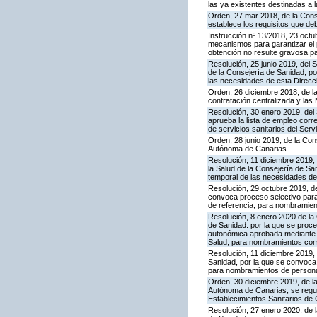
las ya existentes destinadas a 
Orden, 27 mar 2018, de la Cons
establece los requisitos que de
Instrucción nº 13/2018, 23 octub
mecanismos para garantizar el p
obtención no resulte gravosa para
Resolución, 25 junio 2019, del S
de la Consejería de Sanidad, po
las necesidades de esta Direcci
Orden, 26 diciembre 2018, de la
contratación centralizada y las
Resolución, 30 enero 2019, del
aprueba la lista de empleo corr
de servicios sanitarios del Serv
Orden, 28 junio 2019, de la Con
Autónoma de Canarias.
Resolución, 11 diciembre 2019, d
la Salud de la Consejería de Sa
temporal de las necesidades de 
Resolución, 29 octubre 2019, de
convoca proceso selectivo para l
de referencia, para nombramient
Resolución, 8 enero 2020 de la 
de Sanidad. por la que se proced
autonómica aprobada mediante 
Salud, para nombramientos como 
Resolución, 11 diciembre 2019, d
Sanidad, por la que se convoca 
para nombramientos de personal
Orden, 30 diciembre 2019, de l
Autónoma de Canarias, se regula
Establecimientos Sanitarios de 
Resolución, 27 enero 2020, de l