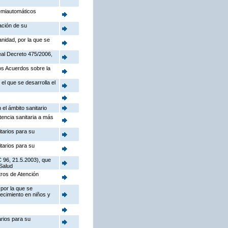
semiautomáticos
eación de su
anidad, por la que se
Real Decreto 475/2006,
los Acuerdos sobre la
el que se desarrolla el
 el ámbito sanitario
tencia sanitaria a más
tarios para su
tarios para su
C 96, 21.5.2003), que
Salud
tros de Atención
 por la que se
recimiento en niños y
arios para su