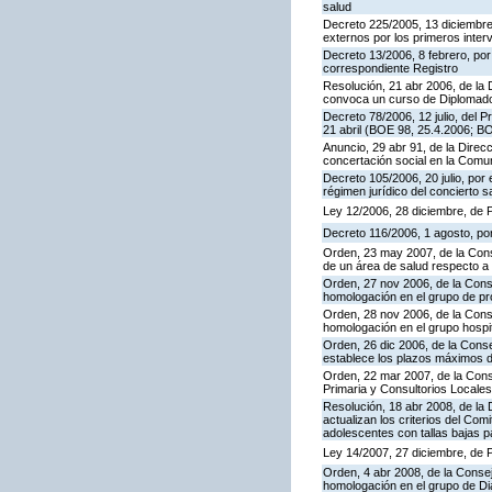
salud
Decreto 225/2005, 13 diciembre,
externos por los primeros interv
Decreto 13/2006, 8 febrero, por
correspondiente Registro
Resolución, 21 abr 2006, de la 
convoca un curso de Diplomado 
Decreto 78/2006, 12 julio, del 
21 abril (BOE 98, 25.4.2006; B
Anuncio, 29 abr 91, de la Direc
concertación social en la Com
Decreto 105/2006, 20 julio, por 
régimen jurídico del concierto sa
Ley 12/2006, 28 diciembre, de
Decreto 116/2006, 1 agosto, por 
Orden, 23 may 2007, de la Conse
de un área de salud respecto a 
Orden, 27 nov 2006, de la Conse
homologación en el grupo de pr
Orden, 28 nov 2006, de la Conse
homologación en el grupo hospi
Orden, 26 dic 2006, de la Cons
establece los plazos máximos d
Orden, 22 mar 2007, de la Conse
Primaria y Consultorios Locales
Resolución, 18 abr 2008, de la 
actualizan los criterios del Com
adolescentes con tallas bajas p
Ley 14/2007, 27 diciembre, de
Orden, 4 abr 2008, de la Consej
homologación en el grupo de Dia