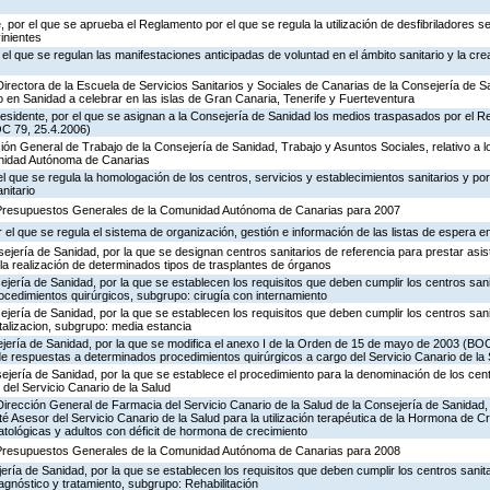
 por el que se aprueba el Reglamento por el que se regula la utilización de desfibriladores 
inientes
 el que se regulan las manifestaciones anticipadas de voluntad en el ámbito sanitario y la cr
Directora de la Escuela de Servicios Sanitarios y Sociales de Canarias de la Consejería de S
en Sanidad a celebrar en las islas de Gran Canaria, Tenerife y Fuerteventura
Presidente, por el que se asignan a la Consejería de Sanidad los medios traspasados por el 
OC 79, 25.4.2006)
ción General de Trabajo de la Consejería de Sanidad, Trabajo y Asuntos Sociales, relativo a 
unidad Autónoma de Canarias
el que se regula la homologación de los centros, servicios y establecimientos sanitarios y por 
nitario
 Presupuestos Generales de la Comunidad Autónoma de Canarias para 2007
el que se regula el sistema de organización, gestión e información de las listas de espera en
jería de Sanidad, por la que se designan centros sanitarios de referencia para prestar asis
la realización de determinados tipos de trasplantes de órganos
jería de Sanidad, por la que se establecen los requisitos que deben cumplir los centros sani
ocedimientos quirúrgicos, subgrupo: cirugía con internamiento
jería de Sanidad, por la que se establecen los requisitos que deben cumplir los centros sani
talizacion, subgrupo: media estancia
ejería de Sanidad, por la que se modifica el anexo I de la Orden de 15 de mayo de 2003 (BO
e respuestas a determinados procedimientos quirúrgicos a cargo del Servicio Canario de la 
jería de Sanidad, por la que se establece el procedimiento para la denominación de los cen
 del Servicio Canario de la Salud
Dirección General de Farmacia del Servicio Canario de la Salud de la Consejería de Sanidad,
ité Asesor del Servicio Canario de la Salud para la utilización terapéutica de la Hormona de C
atológicas y adultos con déficit de hormona de crecimiento
 Presupuestos Generales de la Comunidad Autónoma de Canarias para 2008
ería de Sanidad, por la que se establecen los requisitos que deben cumplir los centros sanit
gnóstico y tratamiento, subgrupo: Rehabilitación