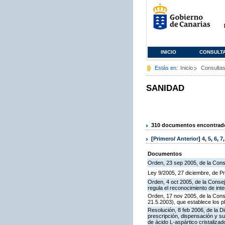
INICIO
CONSULT
Estás en:
Inicio
Consulta
SANIDAD
310 documentos encontrados
[
Primero
/
Anterior
]
4
,
5
,
6
,
7
Documentos
Orden, 23 sep 2005, de la Cons
Ley 9/2005, 27 diciembre, de 
Orden, 4 oct 2005, de la Consej
regula el reconocimiento de inte
Orden, 17 nov 2005, de la Cons
21.5.2003), que establece los 
Resolución, 8 feb 2006, de la D
prescripción, dispensación y su
de ácido L-aspártico cristaliza