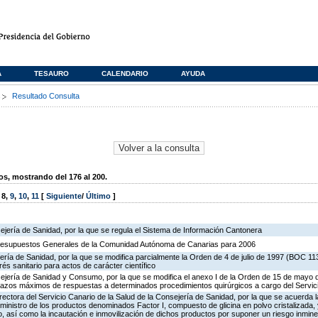
A
TESAURO
CALENDARIO
AYUDA
s
Resultado Consulta
, mostrando del 176 al 200.
,
8
,
9
,
10
,
11
[
Siguiente
/
Último
]
ejería de Sanidad, por la que se regula el Sistema de Información Cantonera
Presupuestos Generales de la Comunidad Autónoma de Canarias para 2006
ería de Sanidad, por la que se modifica parcialmente la Orden de 4 de julio de 1997 (BOC 11
rés sanitario para actos de carácter científico
ejería de Sanidad y Consumo, por la que se modifica el anexo I de la Orden de 15 de mayo
plazos máximos de respuestas a determinados procedimientos quirúrgicos a cargo del Servici
irectora del Servicio Canario de la Salud de la Consejería de Sanidad, por la que se acuerda 
ministro de los productos denominados Factor I, compuesto de glicina en polvo cristalizada,
do, así como la incautación e inmovilización de dichos productos por suponer un riesgo inmine