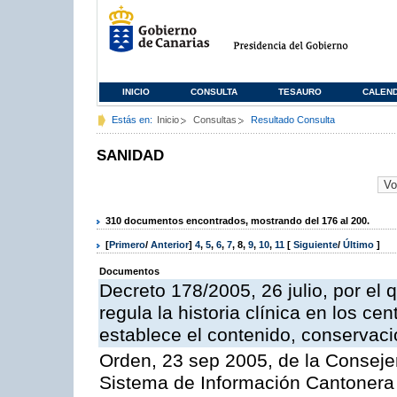
INICIO
CONSULTA
TESAURO
CALEN
Estás en:
Inicio
Consultas
Resultado Consulta
SANIDAD
310 documentos encontrados, mostrando del 176 al 200.
[
Primero
/
Anterior
]
4
,
5
,
6
,
7
,
8
,
9
,
10
,
11
[
Siguiente
/
Último
]
Documentos
Decreto 178/2005, 26 julio, por el
regula la historia clínica en los ce
establece el contenido, conservac
Orden, 23 sep 2005, de la Consejer
Sistema de Información Cantonera