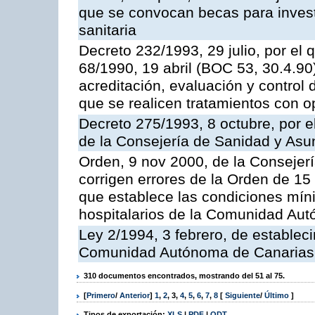
que se convocan becas para invest
sanitaria
Decreto 232/1993, 29 julio, por el 
68/1990, 19 abril (BOC 53, 30.4.90
acreditación, evaluación y control 
que se realicen tratamientos con 
Decreto 275/1993, 8 octubre, por e
de la Consejería de Sanidad y Asu
Orden, 9 nov 2000, de la Consejer
corrigen errores de la Orden de 15
que establece las condiciones mín
hospitalarios de la Comunidad Au
Ley 2/1994, 3 febrero, de establec
Comunidad Autónoma de Canarias
310 documentos encontrados, mostrando del 51 al 75.
[
Primero
/
Anterior
]
1
,
2
,
3
,
4
,
5
,
6
,
7
,
8
[
Siguiente
/
Último
]
Tipos de exportación:
XLS
|
PDF
|
ODT