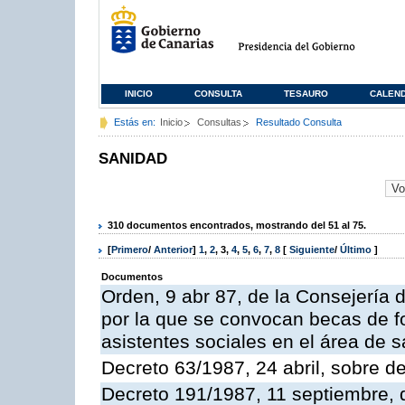
INICIO
CONSULTA
TESAURO
CALEN
Estás en:
Inicio
Consultas
Resultado Consulta
SANIDAD
310 documentos encontrados, mostrando del 51 al 75.
[
Primero
/
Anterior
]
1
,
2
,
3
,
4
,
5
,
6
,
7
,
8
[
Siguiente
/
Último
]
Documentos
Orden, 9 abr 87, de la Consejería 
por la que se convocan becas de f
asistentes sociales en el área de s
Decreto 63/1987, 24 abril, sobre d
Decreto 191/1987, 11 septiembre, d