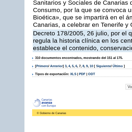
Sanitarios y Sociales de Canarias 
Consumo, por la que se convoca u
Bioética», que se impartirá en el
Canarias, a celebrar en Tenerife y
Decreto 178/2005, 26 julio, por el
regula la historia clínica en los ce
establece el contenido, conservac
310 documentos encontrados, mostrando del 151 al 175.
[
Primero
/
Anterior
]
3
,
4
,
5
,
6
,
7
,
8
,
9
,
10
[
Siguiente
/
Último
]
Tipos de exportación:
XLS
|
PDF
|
ODT
© Gobierno de Canarias