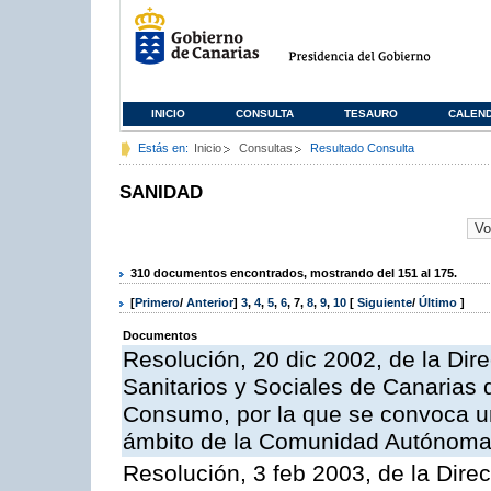
INICIO
CONSULTA
TESAURO
CALEN
Estás en:
Inicio
Consultas
Resultado Consulta
SANIDAD
310 documentos encontrados, mostrando del 151 al 175.
[
Primero
/
Anterior
]
3
,
4
,
5
,
6
,
7
,
8
,
9
,
10
[
Siguiente
/
Último
]
Documentos
Resolución, 20 dic 2002, de la Dire
Sanitarios y Sociales de Canarias 
Consumo, por la que se convoca u
ámbito de la Comunidad Autónoma d
Resolución, 3 feb 2003, de la Direc