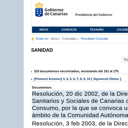
INICIO
CONSULTA
TESAURO
CALEN
Estás en:
Inicio
Consultas
Resultado Consulta
SANIDAD
310 documentos encontrados, mostrando del 151 al 175.
[
Primero
/
Anterior
]
3
,
4
,
5
,
6
,
7
,
8
,
9
,
10
[
Siguiente
/
Último
]
Documentos
Resolución, 20 dic 2002, de la Dire
Sanitarios y Sociales de Canarias 
Consumo, por la que se convoca u
ámbito de la Comunidad Autónoma d
Resolución, 3 feb 2003, de la Direc