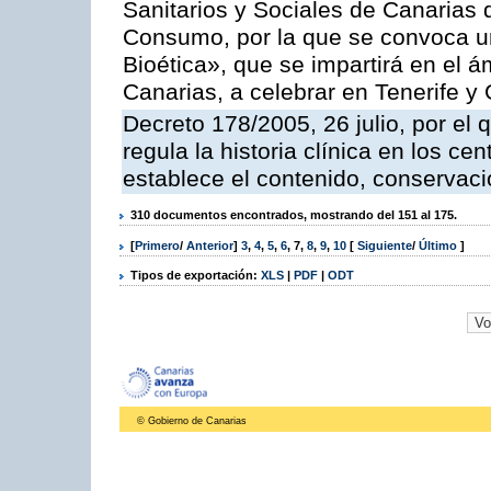
Sanitarios y Sociales de Canarias 
Consumo, por la que se convoca u
Bioética», que se impartirá en el
Canarias, a celebrar en Tenerife y
Decreto 178/2005, 26 julio, por el
regula la historia clínica en los ce
establece el contenido, conservac
310 documentos encontrados, mostrando del 151 al 175.
[
Primero
/
Anterior
]
3
,
4
,
5
,
6
,
7
,
8
,
9
,
10
[
Siguiente
/
Último
]
Tipos de exportación:
XLS
|
PDF
|
ODT
© Gobierno de Canarias