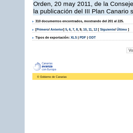
Orden, 20 may 2011, de la Conseje
la publicación del III Plan Canari
310 documentos encontrados, mostrando del 201 al 225.
[
Primero
/
Anterior
]
5
,
6
,
7
,
8
,
9
,
10
,
11
,
12
[
Siguiente
/
Último
]
Tipos de exportación:
XLS
|
PDF
|
ODT
© Gobierno de Canarias