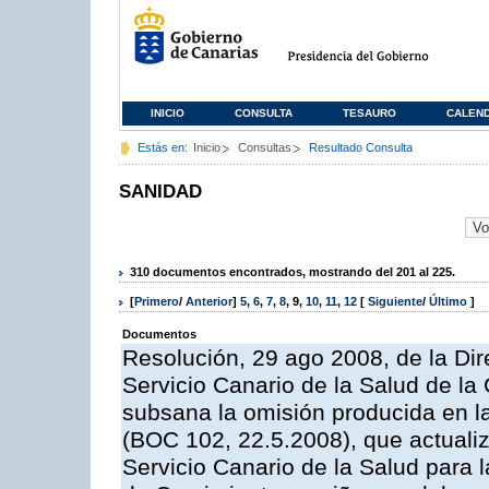
INICIO
CONSULTA
TESAURO
CALEN
Estás en:
Inicio
Consultas
Resultado Consulta
SANIDAD
310 documentos encontrados, mostrando del 201 al 225.
[
Primero
/
Anterior
]
5
,
6
,
7
,
8
,
9
,
10
,
11
,
12
[
Siguiente
/
Último
]
Documentos
Resolución, 29 ago 2008, de la Di
Servicio Canario de la Salud de la
subsana la omisión producida en l
(BOC 102, 22.5.2008), que actualiza
Servicio Canario de la Salud para l