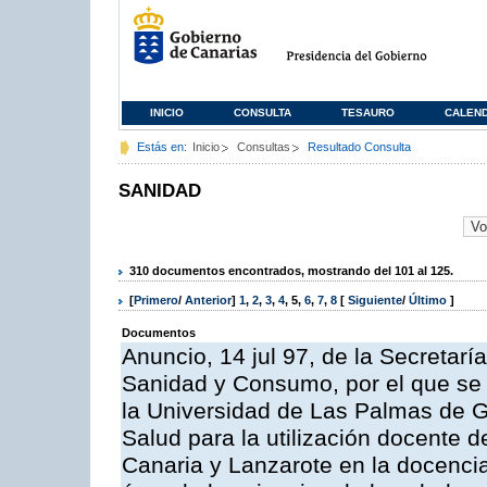
INICIO
CONSULTA
TESAURO
CALEN
Estás en:
Inicio
Consultas
Resultado Consulta
SANIDAD
310 documentos encontrados, mostrando del 101 al 125.
[
Primero
/
Anterior
]
1
,
2
,
3
,
4
,
5
,
6
,
7
,
8
[
Siguiente
/
Último
]
Documentos
Anuncio, 14 jul 97, de la Secretar
Sanidad y Consumo, por el que se h
la Universidad de Las Palmas de Gr
Salud para la utilización docente d
Canaria y Lanzarote en la docencia 