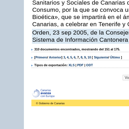
Sanitarios y Sociales de Canarias 
Consumo, por la que se convoca u
Bioética», que se impartirá en el
Canarias, a celebrar en Tenerife y
Orden, 23 sep 2005, de la Consejer
Sistema de Información Cantonera
310 documentos encontrados, mostrando del 151 al 175.
[
Primero
/
Anterior
]
3
,
4
,
5
,
6
,
7
,
8
,
9
,
10
[
Siguiente
/
Último
]
Tipos de exportación:
XLS
|
PDF
|
ODT
© Gobierno de Canarias