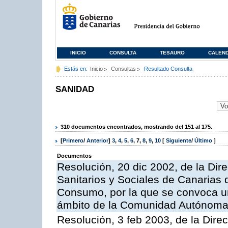
INICIO
CONSULTA
TESAURO
CALEN
Estás en:
Inicio
Consultas
Resultado Consulta
SANIDAD
310 documentos encontrados, mostrando del 151 al 175.
[
Primero
/
Anterior
]
3
,
4
,
5
,
6
,
7
,
8
,
9
,
10
[
Siguiente
/
Último
]
Documentos
Resolución, 20 dic 2002, de la Dire
Sanitarios y Sociales de Canarias 
Consumo, por la que se convoca u
ámbito de la Comunidad Autónoma d
Resolución, 3 feb 2003, de la Direc