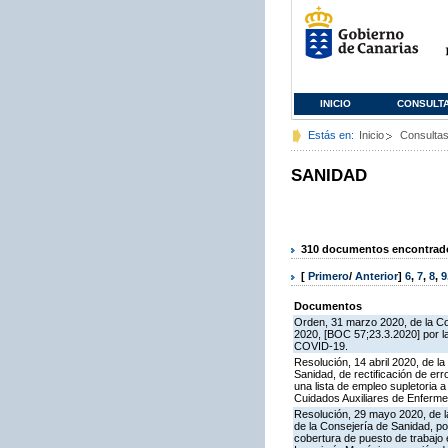
INICIO
CONSULT
Estás en:
Inicio
Consulta
SANIDAD
310 documentos encontrados
[
Primero
/
Anterior
]
6
,
7
,
8
,
9
Documentos
Orden, 31 marzo 2020, de la C
2020, [BOC 57;23.3.2020] por la 
COVID-19.
Resolución, 14 abril 2020, de l
Sanidad, de rectificación de er
una lista de empleo supletoria 
Cuidados Auxiliares de Enferme
Resolución, 29 mayo 2020, de la 
de la Consejería de Sanidad, po
cobertura de puesto de trabajo 