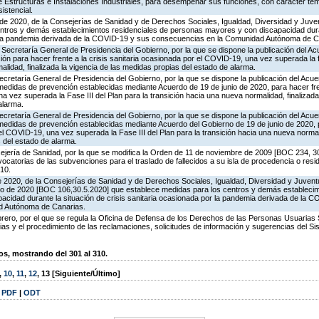
 Estructuras e Instalaciones Industriales, para desempeñar sus funciones, con carácter temp
istencial.
e 2020, de la Consejerías de Sanidad y de Derechos Sociales, Igualdad, Diversidad y Juven
ntros y demás establecimientos residenciales de personas mayores y con discapacidad dura
r la pandemia derivada de la COVID-19 y sus consecuencias en la Comunidad Autónoma de C
a Secretaría General de Presidencia del Gobierno, por la que se dispone la publicación del Ac
n para hacer frente a la crisis sanitaria ocasionada por el COVID-19, una vez superada la fa
alidad, finalizada la vigencia de las medidas propias del estado de alarma.
 Secretaría General de Presidencia del Gobierno, por la que se dispone la publicación del Acu
edidas de prevención establecidas mediante Acuerdo de 19 de junio de 2020, para hacer frent
 vez superada la Fase III del Plan para la transición hacia una nueva normalidad, finalizada 
alarma.
 Secretaría General de Presidencia del Gobierno, por la que se dispone la publicación del Acu
medidas de prevención establecidas mediante Acuerdo del Gobierno de 19 de junio de 2020, p
el COVID-19, una vez superada la Fase III del Plan para la transición hacia una nueva normali
 del estado de alarma.
nsejería de Sanidad, por la que se modifica la Orden de 11 de noviembre de 2009 [BOC 234, 
ocatorias de las subvenciones para el traslado de fallecidos a su isla de procedencia o res
010.
e 2020, de la Consejerías de Sanidad y de Derechos Sociales, Igualdad, Diversidad y Juvent
o de 2020 [BOC 106,30.5.2020] que establece medidas para los centros y demás establecim
cidad durante la situación de crisis sanitaria ocasionada por la pandemia derivada de la 
d Autónoma de Canarias.
ro, por el que se regula la Oficina de Defensa de los Derechos de las Personas Usuarias S
 y el procedimiento de las reclamaciones, solicitudes de información y sugerencias del Si
, mostrando del 301 al 310.
,
10
,
11
,
12
,
13
[Siguiente/Último]
|
PDF
|
ODT