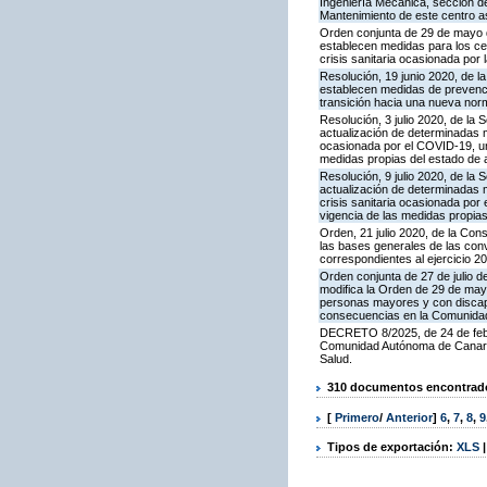
Ingeniería Mecánica, sección de
Mantenimiento de este centro as
Orden conjunta de 29 de mayo d
establecen medidas para los ce
crisis sanitaria ocasionada po
Resolución, 19 junio 2020, de l
establecen medidas de prevenció
transición hacia una nueva norm
Resolución, 3 julio 2020, de la
actualización de determinadas m
ocasionada por el COVID-19, una
medidas propias del estado de 
Resolución, 9 julio 2020, de la
actualización de determinadas 
crisis sanitaria ocasionada por 
vigencia de las medidas propias
Orden, 21 julio 2020, de la Co
las bases generales de las conv
correspondientes al ejercicio 2
Orden conjunta de 27 de julio d
modifica la Orden de 29 de may
personas mayores y con discapa
consecuencias en la Comunida
DECRETO 8/2025, de 24 de febre
Comunidad Autónoma de Canarias
Salud.
310 documentos encontrados
[
Primero
/
Anterior
]
6
,
7
,
8
,
9
Tipos de exportación:
XLS