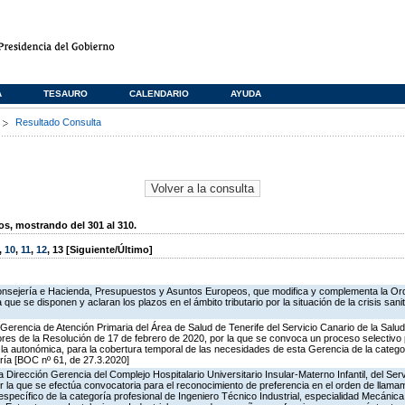
A
TESAURO
CALENDARIO
AYUDA
s
Resultado Consulta
, mostrando del 301 al 310.
,
10
,
11
,
12
,
13
[Siguiente/Último]
onsejería e Hacienda, Presupuestos y Asuntos Europeos, que modifica y complementa la O
que se disponen y aclaran los plazos en el ámbito tributario por la situación de la crisis sani
a Gerencia de Atención Primaria del Área de Salud de Tenerife del Servicio Canario de la Salu
rores de la Resolución de 17 de febrero de 2020, por la que se convoca un proceso selectivo
a la autonómica, para la cobertura temporal de las necesidades de esta Gerencia de la categ
ría [BOC nº 61, de 27.3.2020]
Dirección Gerencia del Complejo Hospitalario Universitario Insular-Materno Infantil, del Serv
r la que se efectúa convocatoria para el reconocimiento de preferencia en el orden de llamam
específico de la categoría profesional de Ingeniero Técnico Industrial, especialidad Mecánica