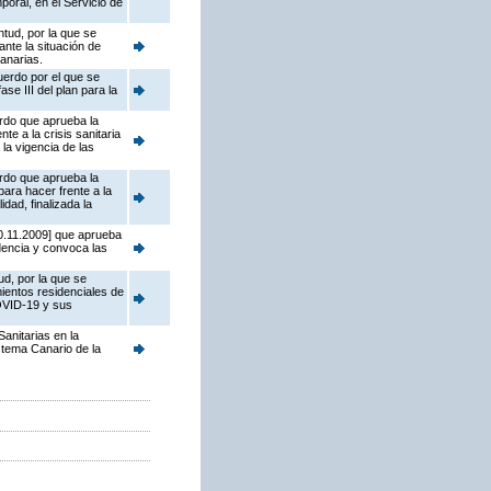
oral, en el Servicio de
tud, por la que se
nte la situación de
anarias.
uerdo por el que se
se III del plan para la
erdo que aprueba la
e a la crisis sanitaria
la vigencia de las
erdo que aprueba la
ara hacer frente a la
dad, finalizada la
30.11.2009] que aprueba
idencia y convoca las
ud, por la que se
ientos residenciales de
COVID-19 y sus
anitarias en la
stema Canario de la