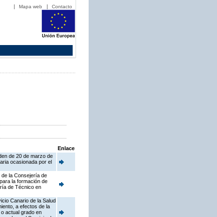
Mapa web
Contacto
Enlace
rden de 20 de marzo de
taria ocasionada por el
d de la Consejería de
 para la formación de
oría de Técnico en
icio Canario de la Salud
iento, a efectos de la
 o actual grado en