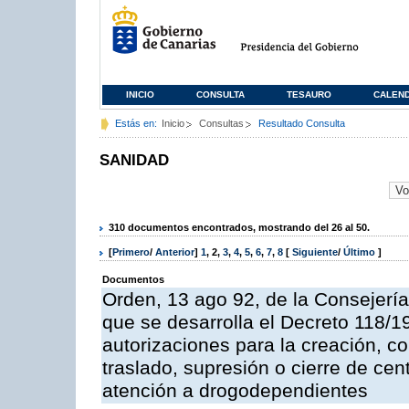
INICIO
CONSULTA
TESAURO
CALEN
Estás en:
Inicio
Consultas
Resultado Consulta
SANIDAD
310 documentos encontrados, mostrando del 26 al 50.
[
Primero
/
Anterior
]
1
,
2
,
3
,
4
,
5
,
6
,
7
,
8
[
Siguiente
/
Último
]
Documentos
Orden, 13 ago 92, de la Consejería
que se desarrolla el Decreto 118/19
autorizaciones para la creación, co
traslado, supresión o cierre de cen
atención a drogodependientes