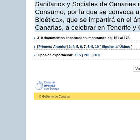
Sanitarios y Sociales de Canarias 
Consumo, por la que se convoca u
Bioética», que se impartirá en el
Canarias, a celebrar en Tenerife y
310 documentos encontrados, mostrando del 151 al 175.
[
Primero
/
Anterior
]
3
,
4
,
5
,
6
,
7
,
8
,
9
,
10
[
Siguiente
/
Último
]
Tipos de exportación:
XLS
|
PDF
|
ODT
© Gobierno de Canarias