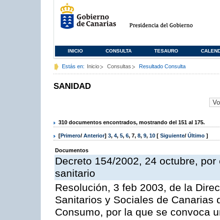
INICIO
CONSULTA
TESAURO
CALEN
Estás en:
Inicio
Consultas
Resultado Consulta
SANIDAD
310 documentos encontrados, mostrando del 151 al 175.
[
Primero
/
Anterior
]
3
,
4
,
5
,
6
,
7
,
8
,
9
,
10
[
Siguiente
/
Último
]
Documentos
Decreto 154/2002, 24 octubre, por e
sanitario
Resolución, 3 feb 2003, de la Direc
Sanitarios y Sociales de Canarias 
Consumo, por la que se convoca u