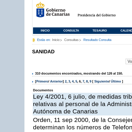
INICIO
CONSULTA
TESAURO
CALEN
Estás en:
Inicio
Consultas
Resultado Consulta
SANIDAD
310 documentos encontrados, mostrando del 126 al 150.
[
Primero
/
Anterior
]
2
,
3
,
4
,
5
,
6
,
7
,
8
,
9
[
Siguiente
/
Último
]
Documentos
Ley 4/2001, 6 julio, de medidas trib
relativas al personal de la Admini
Autónoma de Canarias
Orden, 11 sep 2000, de la Consejer
determinan los números de Telefo