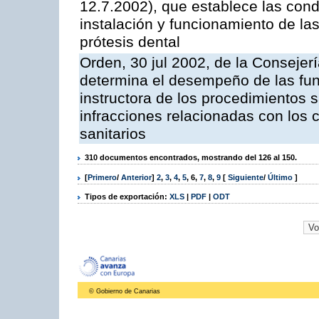
12.7.2002), que establece las cond
instalación y funcionamiento de las
prótesis dental
Orden, 30 jul 2002, de la Conseje
determina el desempeño de las fun
instructora de los procedimientos 
infracciones relacionadas con los c
sanitarios
310 documentos encontrados, mostrando del 126 al 150.
[
Primero
/
Anterior
]
2
,
3
,
4
,
5
,
6
,
7
,
8
,
9
[
Siguiente
/
Último
]
Tipos de exportación:
XLS
|
PDF
|
ODT
© Gobierno de Canarias