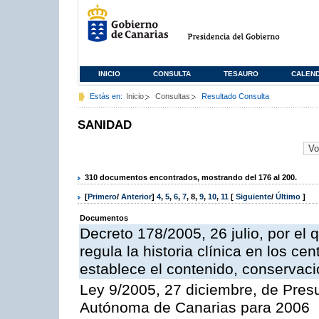
INICIO
CONSULTA
TESAURO
CALEN
Estás en:
Inicio
Consultas
Resultado Consulta
SANIDAD
310 documentos encontrados, mostrando del 176 al 200.
[
Primero
/
Anterior
]
4
,
5
,
6
,
7
,
8
,
9
,
10
,
11
[
Siguiente
/
Último
]
Documentos
Decreto 178/2005, 26 julio, por el
regula la historia clínica en los ce
establece el contenido, conservac
Ley 9/2005, 27 diciembre, de Pre
Autónoma de Canarias para 2006