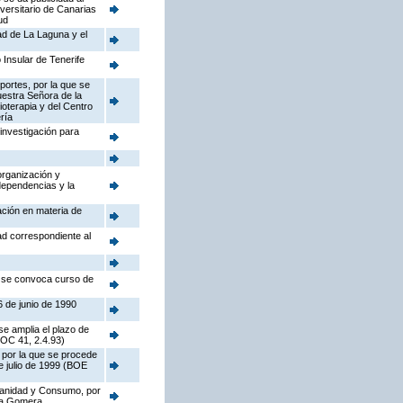
iversitario de Canarias
ud
dad de La Laguna y el
 Insular de Tenerife
portes, por la que se
Nuestra Señora de la
ioterapia y del Centro
ría
investigación para
organización y
dependencias y la
ación en materia de
ad correspondiente al
e se convoca curso de
6 de junio de 1990
se amplia el plazo de
BOC 41, 2.4.93)
 por la que se procede
de julio de 1999 (BOE
 Sanidad y Consumo, por
 La Gomera