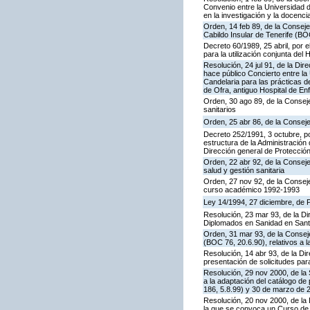
Convenio entre la Universidad de
en la investigación y la docenc
Orden, 14 feb 89, de la Consejer
Cabildo Insular de Tenerife (BO
Decreto 60/1989, 25 abril, por 
para la utilización conjunta del 
Resolución, 24 jul 91, de la Di
hace público Concierto entre la 
Candelaria para las prácticas d
de Ofra, antiguo Hospital de E
Orden, 30 ago 89, de la Conseje
sanitarios
Orden, 25 abr 86, de la Conseje
Decreto 252/1991, 3 octubre, po
estructura de la Administració
Dirección general de Protección
Orden, 22 abr 92, de la Consej
salud y gestión sanitaria
Orden, 27 nov 92, de la Consej
curso académico 1992-1993
Ley 14/1994, 27 diciembre, de
Resolución, 23 mar 93, de la D
Diplomados en Sanidad en Sant
Orden, 31 mar 93, de la Conseje
(BOC 76, 20.6.90), relativos a 
Resolución, 14 abr 93, de la Di
presentación de solicitudes pa
Resolución, 29 nov 2000, de la 
a la adaptación del catálogo de
186, 5.8.99) y 30 de marzo de 
Resolución, 20 nov 2000, de la 
la que se convoca un Curso de