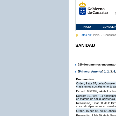
INICIO
CONSULT
Estás en:
Inicio
Consulta
SANIDAD
310 documentos encontrados
[
Primero
/
Anterior
]
1
,
2
,
3
,
4
Documentos
Orden, 9 abr 87, de la Conseje
y asistentes sociales en el área
Decreto 63/1987, 24 abril, sobr
Decreto 191/1987, 11 septiembre
en materia de salud, asistencia 
Resolución, 3 mar 88, de la Dir
curso de diplomados en sanida
Orden, 16 sep 88, de la Conseje
Resolución, 1 feb 89, de la Sec