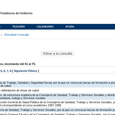
A
TESAURO
CALENDARIO
AYUDA
s
Resultado Consulta
, mostrando del 51 al 75.
,
5
,
6
,
7
,
8
[
Siguiente
/
Último
]
ría de Trabajo, Sanidad y Seguridad Social, por la que se convocan becas de formación a po
 de salud
e delimitacion de áreas de salud
, de estructura orgánica de la Consejería de Sanidad, Trabajo y Servicios Sociales y distr
sanitaria, trabajo y servicios sociales
ección General de Salud Pública de la Consejería de Sanidad, Trabajo y Servicios Sociales, p
d correspondiente al curso académico 1987-1988
ría de Sanidad, Trabajo y Servicios Sociales, por la que se convocan becas de formación par
retaría General Técnica de la Consejería de Sanidad, Trabajo y Servicios Sociales, por la que