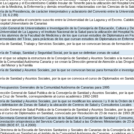
 La Laguna y el Excelentísimo Cabildo Insular de Tenerife para la utilización del Hospital Un
ia de la Medicina, la Enfermería y demás enseñanzas relacionadas con las Ciencias de la Sal
ía de la Presidencia, de carácter interpretativo y aclaratorio del Convenio entre la Universi
C 19, 6.2.89)
el que se aprueba el concierto suscrito entre la Universidad de La Laguna y el Excmo. Cabildo
Hospital Universitario de Canarias
rección General de Universidades e Investigación de la Consejería de Educación, Cultura y De
Universidad de La Laguna y el Instituto Nacional de la Salud para la utilización del Hospital 
e los alumnos de la Facultad de Medicina y de los que cursan estudios de Diplomatura en Fis
nfermedades del Tórax, para prácticas de los que cursan estudios de Diplomatura en Enferme
ría de Sanidad, Trabajo y Servicios Sociales, por la que se convocan becas de formación e 
ría de Trabajo, Sanidad y Seguridad Social, por la que se delimitan zonas de salud
r el que se adapta la estructura de la Consejería de Sanidad y Asuntos Sociales a la nueva 
n de la Comunidad Autónoma Canaria y se crean la Dirección general de Atención a las Drogo
 del Menor y la Familia
ería de Sanidad y Asuntos Sociales, por la que se convocan becas para formación e investig
ería de Sanidad y Asuntos Sociales, por la que se convoca el curso de Diplomados en Sanid
 Presupuestos Generales de la Comunidad Autónoma de Canarias para 1995
irección General de Salud Publica de la Consejería de Sanidad y Asuntos Sociales, por la qu
a Cruz de Tenerife, correspondiente al curso académico 1992-1993
ría de Sanidad y Asuntos Sociales, por la que se modifican los anexos I y II de la Orden de 
la delimitacion de Zonas de Salud y la ubicación de Centros de Salud y Consultorios Locales
rección General de Salud Publica de la Consejería de Sanidad y Asuntos Sociales, por la que 
ra el curso de Diplomados en Sanidad, convocado por Resolución de 23 de marzo de 1993 (
Secretaria General del Servicio Canario de la Salud de la Consejería de Sanidad y Consumo,
 prestación ortoprotesica del Servicio Canario de la Salud a las Ordenes Ministeriales de 23 
2000 (BOE 87, 11.4.2000)
Directora de la Escuela de Servicios Sanitarios y Sociales de Canarias de la Consejería de
 Diplomado en Sanidad en el ámbito de la Comunidad Autónoma de Canarias, a celebrar en