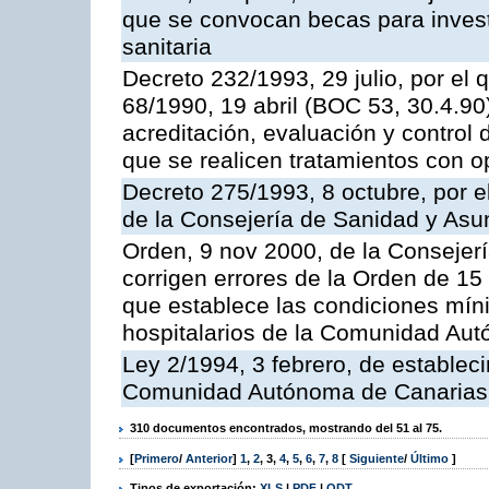
que se convocan becas para invest
sanitaria
Decreto 232/1993, 29 julio, por el 
68/1990, 19 abril (BOC 53, 30.4.90
acreditación, evaluación y control 
que se realicen tratamientos con 
Decreto 275/1993, 8 octubre, por e
de la Consejería de Sanidad y Asu
Orden, 9 nov 2000, de la Consejer
corrigen errores de la Orden de 15
que establece las condiciones mín
hospitalarios de la Comunidad Au
Ley 2/1994, 3 febrero, de establec
Comunidad Autónoma de Canarias
310 documentos encontrados, mostrando del 51 al 75.
[
Primero
/
Anterior
]
1
,
2
,
3
,
4
,
5
,
6
,
7
,
8
[
Siguiente
/
Último
]
Tipos de exportación:
XLS
|
PDF
|
ODT