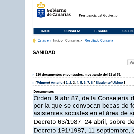
INICIO
CONSULTA
TESAURO
CALEN
Estás en:
Inicio
Consultas
Resultado Consulta
SANIDAD
310 documentos encontrados, mostrando del 51 al 75.
[
Primero
/
Anterior
]
1
,
2
,
3
,
4
,
5
,
6
,
7
,
8
[
Siguiente
/
Último
]
Documentos
Orden, 9 abr 87, de la Consejería 
por la que se convocan becas de f
asistentes sociales en el área de s
Decreto 63/1987, 24 abril, sobre d
Decreto 191/1987, 11 septiembre, d