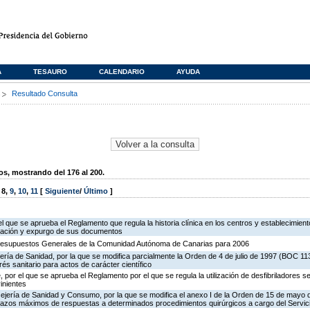
A
TESAURO
CALENDARIO
AYUDA
s
Resultado Consulta
, mostrando del 176 al 200.
,
8
,
9
,
10
,
11
[
Siguiente
/
Último
]
el que se aprueba el Reglamento que regula la historia clínica en los centros y establecimient
rvación y expurgo de sus documentos
Presupuestos Generales de la Comunidad Autónoma de Canarias para 2006
ería de Sanidad, por la que se modifica parcialmente la Orden de 4 de julio de 1997 (BOC 11
rés sanitario para actos de carácter científico
 por el que se aprueba el Reglamento por el que se regula la utilización de desfibriladores 
inientes
ejería de Sanidad y Consumo, por la que se modifica el anexo I de la Orden de 15 de mayo
plazos máximos de respuestas a determinados procedimientos quirúrgicos a cargo del Servici