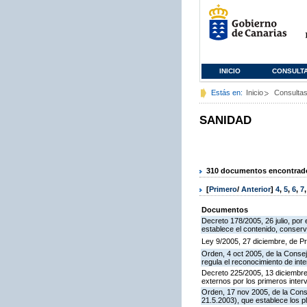
INICIO
CONSULT
Estás en:
Inicio
Consulta
SANIDAD
310 documentos encontrados
[
Primero
/
Anterior
]
4
,
5
,
6
,
7
Documentos
Decreto 178/2005, 26 julio, por 
establece el contenido, conse
Ley 9/2005, 27 diciembre, de 
Orden, 4 oct 2005, de la Consej
regula el reconocimiento de inte
Decreto 225/2005, 13 diciembre,
externos por los primeros interv
Orden, 17 nov 2005, de la Cons
21.5.2003), que establece los 