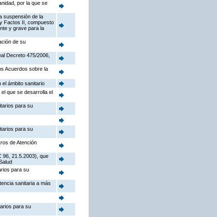
anidad, por la que se
la suspensión de la
 y Factos II, compuesto
nte y grave para la
eación de su
Real Decreto 475/2006,
los Acuerdos sobre la
 el ámbito sanitario
el que se desarrolla el
tarios para su
tarios para su
tros de Atención
C 96, 21.5.2003), que
Salud
arios para su
tencia sanitaria a más
tarios para su