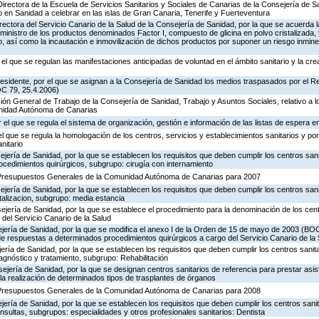
Directora de la Escuela de Servicios Sanitarios y Sociales de Canarias de la Consejería de S
en Sanidad a celebrar en las islas de Gran Canaria, Tenerife y Fuerteventura
irectora del Servicio Canario de la Salud de la Consejería de Sanidad, por la que se acuerda 
ministro de los productos denominados Factor I, compuesto de glicina en polvo cristalizada,
do, así como la incautación e inmovilización de dichos productos por suponer un riesgo inmine
 el que se regulan las manifestaciones anticipadas de voluntad en el ámbito sanitario y la cr
Presidente, por el que se asignan a la Consejería de Sanidad los medios traspasados por el 
OC 79, 25.4.2006)
ción General de Trabajo de la Consejería de Sanidad, Trabajo y Asuntos Sociales, relativo a 
unidad Autónoma de Canarias
el que se regula el sistema de organización, gestión e información de las listas de espera en
el que se regula la homologación de los centros, servicios y establecimientos sanitarios y por 
nitario
jería de Sanidad, por la que se establecen los requisitos que deben cumplir los centros sani
ocedimientos quirúrgicos, subgrupo: cirugía con internamiento
 Presupuestos Generales de la Comunidad Autónoma de Canarias para 2007
jería de Sanidad, por la que se establecen los requisitos que deben cumplir los centros sani
talizacion, subgrupo: media estancia
jería de Sanidad, por la que se establece el procedimiento para la denominación de los cen
 del Servicio Canario de la Salud
ejería de Sanidad, por la que se modifica el anexo I de la Orden de 15 de mayo de 2003 (BO
e respuestas a determinados procedimientos quirúrgicos a cargo del Servicio Canario de la 
ería de Sanidad, por la que se establecen los requisitos que deben cumplir los centros sanit
gnóstico y tratamiento, subgrupo: Rehabilitación
jería de Sanidad, por la que se designan centros sanitarios de referencia para prestar asis
la realización de determinados tipos de trasplantes de órganos
 Presupuestos Generales de la Comunidad Autónoma de Canarias para 2008
jería de Sanidad, por la que se establecen los requisitos que deben cumplir los centros sani
sultas, subgrupos: especialidades y otros profesionales sanitarios: Dentista