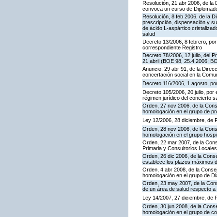
Resolución, 21 abr 2006, de la 
convoca un curso de Diplomado 
Resolución, 8 feb 2006, de la D
prescripción, dispensación y su
de ácido L-aspártico cristaliza
salud
Decreto 13/2006, 8 febrero, por
correspondiente Registro
Decreto 78/2006, 12 julio, del 
21 abril (BOE 98, 25.4.2006; B
Anuncio, 29 abr 91, de la Direc
concertación social en la Com
Decreto 116/2006, 1 agosto, por 
Decreto 105/2006, 20 julio, por 
régimen jurídico del concierto sa
Orden, 27 nov 2006, de la Conse
homologación en el grupo de pr
Ley 12/2006, 28 diciembre, de
Orden, 28 nov 2006, de la Conse
homologación en el grupo hospi
Orden, 22 mar 2007, de la Conse
Primaria y Consultorios Locales
Orden, 26 dic 2006, de la Cons
establece los plazos máximos d
Orden, 4 abr 2008, de la Consej
homologación en el grupo de Dia
Orden, 23 may 2007, de la Conse
de un área de salud respecto a 
Ley 14/2007, 27 diciembre, de
Orden, 30 jun 2008, de la Conse
homologación en el grupo de con