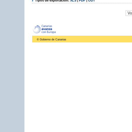
Tipos de exportación:
XLS
|
PDF
|
ODT
© Gobierno de Canarias