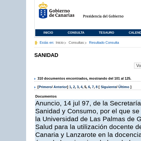
INICIO
CONSULTA
TESAURO
CALEN
Estás en:
Inicio
Consultas
Resultado Consulta
SANIDAD
310 documentos encontrados, mostrando del 101 al 125.
[
Primero
/
Anterior
]
1
,
2
,
3
,
4
,
5
,
6
,
7
,
8
[
Siguiente
/
Último
]
Documentos
Anuncio, 14 jul 97, de la Secretar
Sanidad y Consumo, por el que se h
la Universidad de Las Palmas de Gr
Salud para la utilización docente d
Canaria y Lanzarote en la docencia 