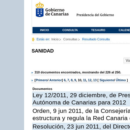
INICIO
CONSULTA
TESAURO
CALEN
Estás en:
Inicio
Consultas
Resultado Consulta
SANIDAD
310 documentos encontrados, mostrando del 226 al 250.
[
Primero
/
Anterior
]
6
,
7
,
8
,
9
,
10
,
11
,
12
,
13
[
Siguiente
/
Último
]
Documentos
Ley 12/2011, 29 diciembre, de Pr
Autónoma de Canarias para 2012
Orden, 9 jun 2011, de la Consejería
estructura y regula la Red Canaria
Resolución, 23 jun 2011, del Direc