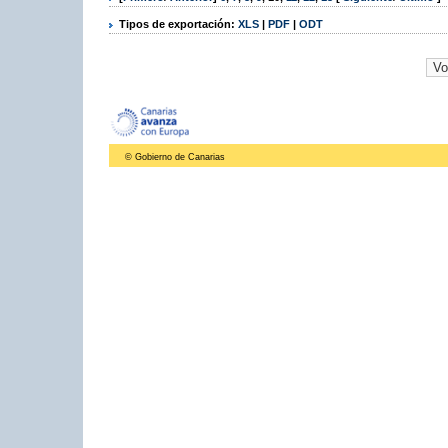
Tipos de exportación:
XLS
|
PDF
|
ODT
© Gobierno de Canarias