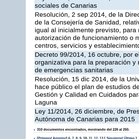
sociales de Canarias
Resolución, 2 sep 2014, de la Direc
de la Consejería de Sanidad, relat
igual al inicialmente previsto, para
autorización de funcionamiento o m
centros, servicios y establecimient
Decreto 99/2014, 16 octubre, por el
organizativa para la preparación y 
de emergencias sanitarias
Resolución, 15 dic 2014, de la Uni
hace público el plan de estudios de
Gestión y Calidad en Cuidados para
Laguna
Ley 11/2014, 26 diciembre, de Pr
Autónoma de Canarias para 2015
310 documentos encontrados, mostrando del 226 al 250.
[
Primero
/
Anterior
]
6
,
7
,
8
,
9
,
10
,
11
,
12
,
13
[
Siguiente
/
Último
]