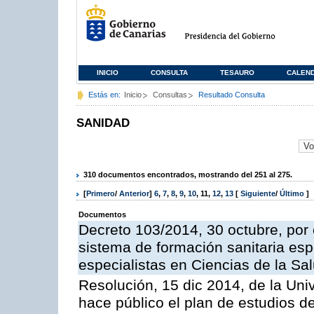
INICIO
CONSULTA
TESAURO
CALEN
Estás en:
Inicio
Consultas
Resultado Consulta
SANIDAD
310 documentos encontrados, mostrando del 251 al 275.
[
Primero
/
Anterior
]
6
,
7
,
8
,
9
,
10
,
11
,
12
,
13
[
Siguiente
/
Último
]
Documentos
Decreto 103/2014, 30 octubre, por 
sistema de formación sanitaria esp
especialistas en Ciencias de la Sa
Resolución, 15 dic 2014, de la Uni
hace público el plan de estudios de