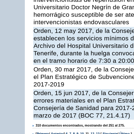
Universitario Doctor Negrín de Gran
hemorrágico susceptible de ser at
intervencionistas endovasculares
Orden, 12 may 2017, de la Conseje
establecen los servicios mínimos d
Archivo del Hospital Universitario 
Tenerife, durante la huelga convo
en el tramo horario de 7:30 a 20:0
Orden, 30 mar 2017, de la Conseje
el Plan Estratégico de Subvencion
2017-2019
Orden, 15 jun 2017, de la Consejerí
errores materiales en el Plan Estr
Consejería de Sanidad para 2017-
marzo de 2017 (BOC 77, 21.4.17)
310 documentos encontrados, mostrando del 251 al 275.
[
Primero
/
Anterior
]
6
,
7
,
8
,
9
,
10
,
11
,
12
,
13
[
Siguiente
/
Último
]