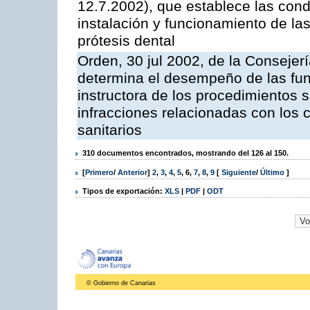
12.7.2002), que establece las cond
instalación y funcionamiento de las
prótesis dental
Orden, 30 jul 2002, de la Conseje
determina el desempeño de las fun
instructora de los procedimientos 
infracciones relacionadas con los c
sanitarios
310 documentos encontrados, mostrando del 126 al 150.
[
Primero
/
Anterior
]
2
,
3
,
4
,
5
,
6
,
7
,
8
,
9
[
Siguiente
/
Último
]
Tipos de exportación:
XLS
|
PDF
|
ODT
© Gobierno de Canarias