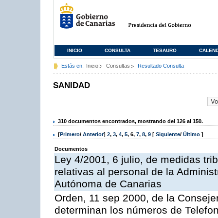
INICIO
CONSULTA
TESAURO
CALEN
Estás en:
Inicio
Consultas
Resultado Consulta
SANIDAD
310 documentos encontrados, mostrando del 126 al 150.
[
Primero
/
Anterior
]
2
,
3
,
4
,
5
,
6
,
7
,
8
,
9
[
Siguiente
/
Último
]
Documentos
Ley 4/2001, 6 julio, de medidas trib
relativas al personal de la Admini
Autónoma de Canarias
Orden, 11 sep 2000, de la Consejer
determinan los números de Telefo