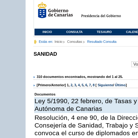
INICIO
CONSULTA
TESAURO
CALEN
Estás en:
Inicio
Consultas
Resultado Consulta
SANIDAD
310 documentos encontrados, mostrando del 1 al 25.
[Primero/Anterior]
1
,
2
,
3
,
4
,
5
,
6
,
7
,
8
[
Siguiente
/
Último
]
Documentos
Ley 5/1990, 22 febrero, de Tasas 
Autónoma de Canarias
Resolución, 4 ene 90, de la Direcc
Consejería de Sanidad, Trabajo y S
convoca el curso de diplomados en