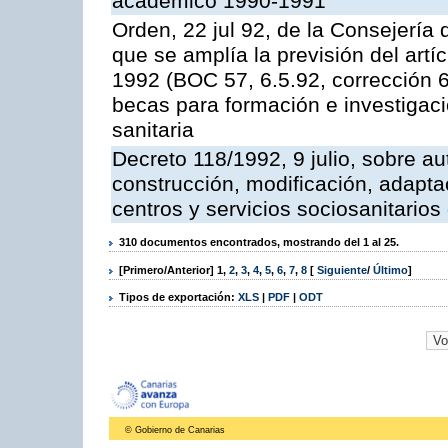
académico 1990-1991
Orden, 22 jul 92, de la Consejería 
que se amplía la previsión del artí
1992 (BOC 57, 6.5.92, corrección 6
becas para formación e investigaci
sanitaria
Decreto 118/1992, 9 julio, sobre au
construcción, modificación, adaptac
centros y servicios sociosanitario
310 documentos encontrados, mostrando del 1 al 25.
[Primero/Anterior]
1
,
2
,
3
,
4
,
5
,
6
,
7
,
8
[
Siguiente
/
Último
]
Tipos de exportación:
XLS
|
PDF
|
ODT
© Gobierno de Canarias