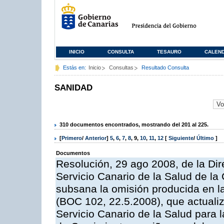
INICIO
CONSULTA
TESAURO
CALEN
Estás en:
Inicio
Consultas
Resultado Consulta
SANIDAD
310 documentos encontrados, mostrando del 201 al 225.
[
Primero
/
Anterior
]
5
,
6
,
7
,
8
,
9
,
10
,
11
,
12
[
Siguiente
/
Último
]
Documentos
Resolución, 29 ago 2008, de la Di
Servicio Canario de la Salud de la
subsana la omisión producida en l
(BOC 102, 22.5.2008), que actualiza
Servicio Canario de la Salud para l