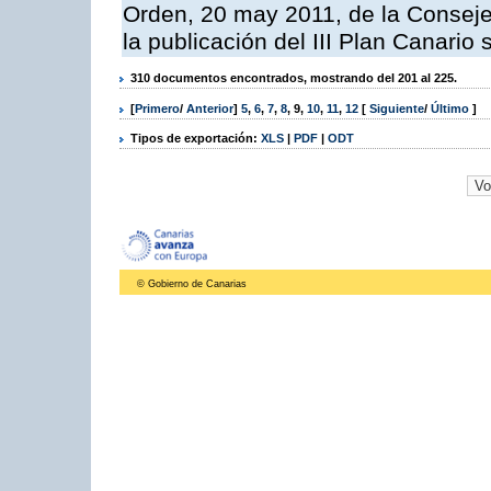
Orden, 20 may 2011, de la Conseje
la publicación del III Plan Canari
310 documentos encontrados, mostrando del 201 al 225.
[
Primero
/
Anterior
]
5
,
6
,
7
,
8
,
9
,
10
,
11
,
12
[
Siguiente
/
Último
]
Tipos de exportación:
XLS
|
PDF
|
ODT
© Gobierno de Canarias