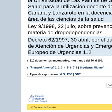
la Universidad de Las Palmas de Gr
Salud para la utilización docente d
Canaria y Lanzarote en la docencia 
área de las ciencias de la salud
Ley 9/1998, 22 julio, sobre prevenc
materia de drogodependencias
Decreto 62/1997, 30 abril, por el q
de Atención de Urgencias y Emerge
Europeo de Urgencias 112
310 documentos encontrados, mostrando del 76 al 100.
[
Primero
/
Anterior
]
1
,
2
,
3
,
4
,
5
,
6
,
7
,
8
[
Siguiente
/
Último
]
Tipos de exportación:
XLS
|
PDF
|
ODT
© Gobierno de Canarias