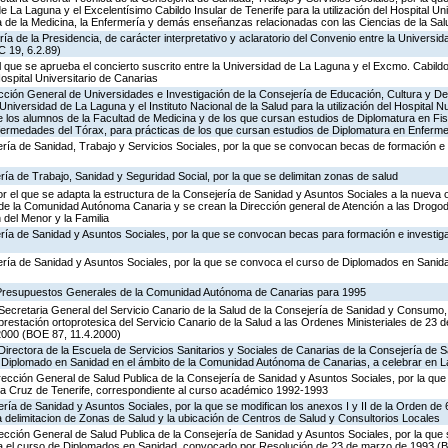
 La Laguna y el Excelentísimo Cabildo Insular de Tenerife para la utilización del Hospital Un
ia de la Medicina, la Enfermería y demás enseñanzas relacionadas con las Ciencias de la Sal
ía de la Presidencia, de carácter interpretativo y aclaratorio del Convenio entre la Universi
C 19, 6.2.89)
el que se aprueba el concierto suscrito entre la Universidad de La Laguna y el Excmo. Cabildo
Hospital Universitario de Canarias
rección General de Universidades e Investigación de la Consejería de Educación, Cultura y De
Universidad de La Laguna y el Instituto Nacional de la Salud para la utilización del Hospital 
e los alumnos de la Facultad de Medicina y de los que cursan estudios de Diplomatura en Fis
nfermedades del Tórax, para prácticas de los que cursan estudios de Diplomatura en Enferme
ría de Sanidad, Trabajo y Servicios Sociales, por la que se convocan becas de formación e 
ría de Trabajo, Sanidad y Seguridad Social, por la que se delimitan zonas de salud
r el que se adapta la estructura de la Consejería de Sanidad y Asuntos Sociales a la nueva 
n de la Comunidad Autónoma Canaria y se crean la Dirección general de Atención a las Drogo
 del Menor y la Familia
ería de Sanidad y Asuntos Sociales, por la que se convocan becas para formación e investig
ería de Sanidad y Asuntos Sociales, por la que se convoca el curso de Diplomados en Sanid
 Presupuestos Generales de la Comunidad Autónoma de Canarias para 1995
Secretaria General del Servicio Canario de la Salud de la Consejería de Sanidad y Consumo,
 prestación ortoprotesica del Servicio Canario de la Salud a las Ordenes Ministeriales de 23 
2000 (BOE 87, 11.4.2000)
Directora de la Escuela de Servicios Sanitarios y Sociales de Canarias de la Consejería de
 Diplomado en Sanidad en el ámbito de la Comunidad Autónoma de Canarias, a celebrar en
irección General de Salud Publica de la Consejería de Sanidad y Asuntos Sociales, por la qu
a Cruz de Tenerife, correspondiente al curso académico 1992-1993
ría de Sanidad y Asuntos Sociales, por la que se modifican los anexos I y II de la Orden de 
la delimitacion de Zonas de Salud y la ubicación de Centros de Salud y Consultorios Locales
rección General de Salud Publica de la Consejería de Sanidad y Asuntos Sociales, por la que 
ra el curso de Diplomados en Sanidad, convocado por Resolución de 23 de marzo de 1993 (