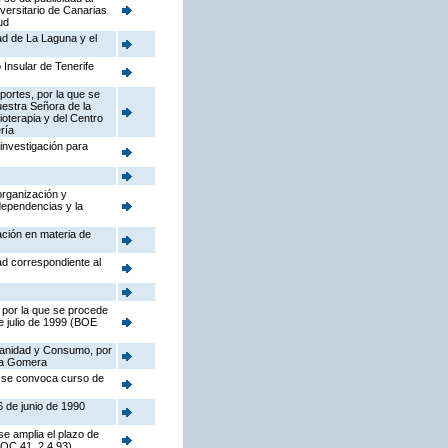
iversitario de Canarias
ud
dad de La Laguna y el
 Insular de Tenerife
portes, por la que se
Nuestra Señora de la
ioterapia y del Centro
ría
investigación para
organización y
dependencias y la
ación en materia de
ad correspondiente al
 por la que se procede
de julio de 1999 (BOE
 Sanidad y Consumo, por
 La Gomera
e se convoca curso de
6 de junio de 1990
se amplia el plazo de
BOC 41, 2.4.93)