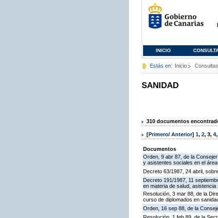
INICIO
CONSULT
Estás en:
Inicio
Consulta
SANIDAD
310 documentos encontrados
[
Primero
/
Anterior
]
1
,
2
,
3
,
4
Documentos
Orden, 9 abr 87, de la Conseje
y asistentes sociales en el área
Decreto 63/1987, 24 abril, sobr
Decreto 191/1987, 11 septiembre
en materia de salud, asistencia 
Resolución, 3 mar 88, de la Dir
curso de diplomados en sanida
Orden, 16 sep 88, de la Conseje
Resolución, 1 feb 89, de la Sec