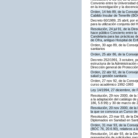
Convenio entre la Universidad de
en la investigación y la docenc
Orden, 14 feb 89, de la Consejer
Cabildo Insular de Tenerife (BO
Decreto 60/1989, 25 abril, por 
para la utilización conjunta del 
Resolución, 24 jul 91, de la Di
hace público Concierto entre la 
Candelaria para las prácticas d
de Ofra, antiguo Hospital de E
Orden, 30 ago 89, de la Conseje
sanitarios
Orden, 25 abr 86, de la Conseje
Decreto 252/1991, 3 octubre, po
estructura de la Administració
Dirección general de Protección
Orden, 22 abr 92, de la Consej
salud y gestión sanitaria
Orden, 27 nov 92, de la Consej
curso académico 1992-1993
Ley 14/1994, 27 diciembre, de
Resolución, 29 nov 2000, de la 
a la adaptación del catálogo de
186, 5.8.99) y 30 de marzo de 
Resolución, 20 nov 2000, de la 
la que se convoca un Curso de
Resolución, 23 mar 93, de la D
Diplomados en Sanidad en Sant
Orden, 31 mar 93, de la Conseje
(BOC 76, 20.6.90), relativos a 
Resolución, 14 abr 93, de la Di
presentación de solicitudes pa