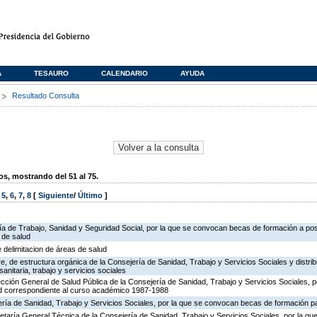
A
TESAURO
CALENDARIO
AYUDA
s
Resultado Consulta
, mostrando del 51 al 75.
,
5
,
6
,
7
,
8
[
Siguiente
/
Último
]
ría de Trabajo, Sanidad y Seguridad Social, por la que se convocan becas de formación a po
 de salud
e delimitacion de áreas de salud
, de estructura orgánica de la Consejería de Sanidad, Trabajo y Servicios Sociales y distr
sanitaria, trabajo y servicios sociales
ección General de Salud Pública de la Consejería de Sanidad, Trabajo y Servicios Sociales, p
d correspondiente al curso académico 1987-1988
ría de Sanidad, Trabajo y Servicios Sociales, por la que se convocan becas de formación par
retaría General Técnica de la Consejería de Sanidad, Trabajo y Servicios Sociales, por la que