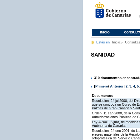
INICIO
CONSULT
Estás en:
Inicio
Consulta
SANIDAD
310 documentos encontrados
[
Primero
/
Anterior
]
2
,
3
,
4
,
5
Documentos
Resolución, 24 jul 2000, del Di
que se convoca un Curso de Exp
Palmas de Gran Canaria y Sant
Orden, 11 sep 2000, de la Cons
Administraciones Publicas de C
Ley 4/2001, 6 julio, de medidas 
Autónoma de Canarias
Resolución, 24 ene 2001, de la 
errores materiales de la Resol
ortoprotesica del Servicio Cana