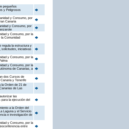
o de pequeños
os y Peligrosos
 Sanidad y Consumo, por
ran Canaria
 Sanidad y Consumo, por
anzarote
anidad y Consumo, por la
e la Comunidad
 regula la estructura y
olicitudes, iniciativas
anidad y Consumo, por la
 Palma
anidad y Consumo, por la
utónoma de Canarias, a
ocan dos Cursos de
Canaria y Tenerife
a la Orden de 21 de
 Canarias de Las
utorizar las
 para la ejecución del
miento a la Orden del
a Laguna y el Servicio
encia e investigación de
anidad y Consumo, por la
eoconferencia entre