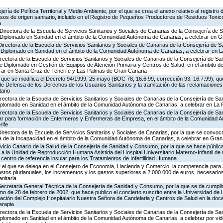
ería de Política Territorial y Medio Ambiente, por el que se crea el anexo relativo al registr
sos de origen sanitario, incluido en el Registro de Pequeños Productores de Residuos Toxic
s
Directora de la Escuela de Servicios Sanitarios y Sociales de Canarias de la Consejería de
 Diplomado en Sanidad en el ámbito de la Comunidad Autónoma de Canarias, a celebrar en G
Directora de la Escuela de Servicios Sanitarios y Sociales de Canarias de la Consejería de
 Diplomado en Sanidad en el ámbito de la Comunidad Autónoma de Canarias, a celebrar en L
irectora de la Escuela de Servicios Sanitarios y Sociales de Canarias de la Consejería de S
Diplomado en Gestión de Equipos de Atención Primaria y Centros de Salud, en el ámbito d
rar en Santa Cruz de Tenerife y Las Palmas de Gran Canaria
el que se modifica el Decreto 94/1999, 25 mayo (BOC 78, 16.6.99, corrección 93, 16.7.99), que
de Defensa de los Derechos de los Usuarios Sanitarios y la tramitación de las reclamaciones, s
tario
Directora de la Escuela de Servicios Sanitarios y Sociales de Canarias de la Consejería de S
plomado en Sanidad en el ámbito de la Comunidad Autónoma de Canarias, a celebrar en La
Directora de la Escuela de Servicios Sanitarios y Sociales de Canarias de la Consejería de S
ar para formación de Enfermeros y Enfermeras de Empresa, en el ámbito de la Comunidad A
rife
Directora de la Escuela de Servicios Sanitarios y Sociales de Canarias, por la que se conv
 de la Incapacidad en el ámbito de la Comunidad Autónoma de Canarias, a celebrar en Gran 
vicio Canario de la Salud de la Consejería de Sanidad y Consumo, por la que se hace públic
a la Unidad de Reproducción Humana Asistida del Hospital Universitario Materno-Infantil de
entro de referencia insular para los Tratamientos de Infertilidad Humana
 el que se delega en el Consejero de Economía, Hacienda y Comercio, la competencia para a
gastos plurianuales, los incrementos y los gastos superiores a 2.000.000 de euros, necesarios
nitaria
 Secretaria General Técnica de la Consejería de Sanidad y Consumo, por la que se da cumpli
 de 28 de febrero de 2002, que hace publico el concierto suscrito entre la Universidad de L
lización del Complejo Hospitalario Nuestra Señora de Candelaria y Centros de Salud en la doc
erapia
irectora de la Escuela de Servicios Sanitarios y Sociales de Canarias de la Consejería de S
lomado en Sanidad en el ámbito de la Comunidad Autónoma de Canarias, a celebrar por vid