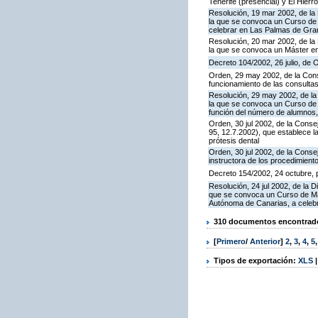
Tenerife (presencial) y El Hierr
Resolución, 19 mar 2002, de la 
la que se convoca un Curso de
celebrar en Las Palmas de Gra
Resolución, 20 mar 2002, de la 
la que se convoca un Máster en
Decreto 104/2002, 26 julio, de 
Orden, 29 may 2002, de la Conse
funcionamiento de las consultas
Resolución, 29 may 2002, de la
la que se convoca un Curso de 
función del número de alumnos, 
Orden, 30 jul 2002, de la Cons
95, 12.7.2002), que establece l
prótesis dental
Orden, 30 jul 2002, de la Cons
instructora de los procedimient
Decreto 154/2002, 24 octubre, po
Resolución, 24 jul 2002, de la 
que se convoca un Curso de Más
Autónoma de Canarias, a celeb
310 documentos encontrados
[
Primero
/
Anterior
]
2
,
3
,
4
,
5
Tipos de exportación:
XLS