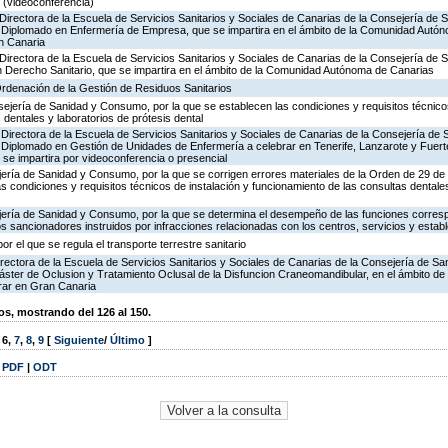
o (videoconferencia)
Directora de la Escuela de Servicios Sanitarios y Sociales de Canarias de la Consejería de
 Diplomado en Enfermería de Empresa, que se impartira en el ámbito de la Comunidad Autón
n Canaria
Directora de la Escuela de Servicios Sanitarios y Sociales de Canarias de la Consejería de
 Derecho Sanitario, que se impartira en el ámbito de la Comunidad Autónoma de Canarias
Ordenación de la Gestión de Residuos Sanitarios
jería de Sanidad y Consumo, por la que se establecen las condiciones y requisitos técnicos
 dentales y laboratorios de prótesis dental
 Directora de la Escuela de Servicios Sanitarios y Sociales de Canarias de la Consejería d
Diplomado en Gestión de Unidades de Enfermería a celebrar en Tenerife, Lanzarote y Fuert
se impartira por videoconferencia o presencial
ejería de Sanidad y Consumo, por la que se corrigen errores materiales de la Orden de 29 
as condiciones y requisitos técnicos de instalación y funcionamiento de las consultas dentale
ejería de Sanidad y Consumo, por la que se determina el desempeño de las funciones corresp
os sancionadores instruidos por infracciones relacionadas con los centros, servicios y establ
r el que se regula el transporte terrestre sanitario
Directora de la Escuela de Servicios Sanitarios y Sociales de Canarias de la Consejería de S
ter de Oclusion y Tratamiento Oclusal de la Disfuncion Craneomandibular, en el ámbito de
rar en Gran Canaria
, mostrando del 126 al 150.
,
6
,
7
,
8
,
9
[
Siguiente
/
Último
]
|
PDF
|
ODT