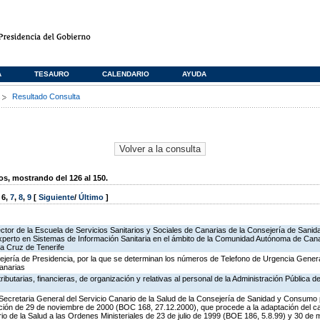
A
TESAURO
CALENDARIO
AYUDA
s
Resultado Consulta
, mostrando del 126 al 150.
,
6
,
7
,
8
,
9
[
Siguiente
/
Último
]
rector de la Escuela de Servicios Sanitarios y Sociales de Canarias de la Consejería de Sani
erto en Sistemas de Información Sanitaria en el ámbito de la Comunidad Autónoma de Canar
a Cruz de Tenerife
ejería de Presidencia, por la que se determinan los números de Telefono de Urgencia Gener
anarias
tributarias, financieras, de organización y relativas al personal de la Administración Pública 
Secretaria General del Servicio Canario de la Salud de la Consejería de Sanidad y Consumo 
ución de 29 de noviembre de 2000 (BOC 168, 27.12.2000), que procede a la adaptación del ca
rio de la Salud a las Ordenes Ministeriales de 23 de julio de 1999 (BOE 186, 5.8.99) y 30 d