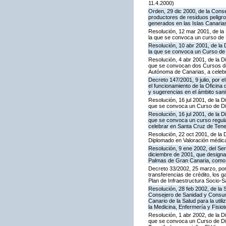
11.4.2000)
Orden, 29 dic 2000, de la Consej
productores de residuos peligro
generados en las Islas Canaria
Resolución, 12 mar 2001, de la 
la que se convoca un curso de
Resolución, 10 abr 2001, de la 
la que se convoca un Curso de
Resolución, 4 abr 2001, de la D
que se convocan dos Cursos de 
Autónoma de Canarias, a celeb
Decreto 147/2001, 9 julio, por 
el funcionamiento de la Oficina 
y sugerencias en el ámbito sani
Resolución, 16 jul 2001, de la 
que se convoca un Curso de Di
Resolución, 16 jul 2001, de la 
que se convoca un curso regul
celebrar en Santa Cruz de Tene
Resolución, 22 oct 2001, de la 
Diplomado en Valoración médica
Resolución, 9 ene 2002, del Ser
diciembre de 2001, que designa 
Palmas de Gran Canaria, como c
Decreto 33/2002, 25 marzo, por
transferencias de crédito, los 
Plan de Infraestructura Socio-Sa
Resolución, 28 feb 2002, de la
Consejero de Sanidad y Consumo
Canario de la Salud para la uti
la Medicina, Enfermería y Fisiot
Resolución, 1 abr 2002, de la D
que se convoca un Curso de Dip