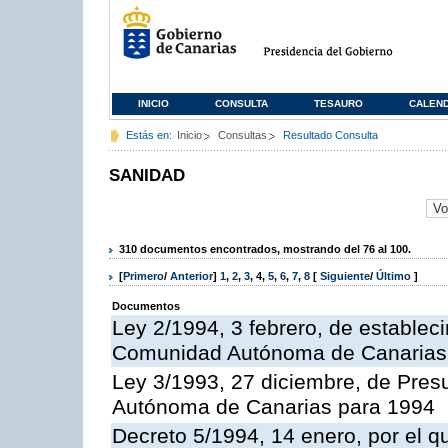
INICIO
CONSULTA
TESAURO
CALEN
Estás en:
Inicio
Consultas
Resultado Consulta
SANIDAD
310 documentos encontrados, mostrando del 76 al 100.
[
Primero
/
Anterior
]
1
,
2
,
3
,
4
,
5
,
6
,
7
,
8
[
Siguiente
/
Último
]
Documentos
Ley 2/1994, 3 febrero, de establec
Comunidad Autónoma de Canarias
Ley 3/1993, 27 diciembre, de Pre
Autónoma de Canarias para 1994
Decreto 5/1994, 14 enero, por el 