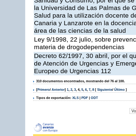
Sanidad y Consumo, por el que se h
la Universidad de Las Palmas de Gr
Salud para la utilización docente d
Canaria y Lanzarote en la docencia 
área de las ciencias de la salud
Ley 9/1998, 22 julio, sobre prevenc
materia de drogodependencias
Decreto 62/1997, 30 abril, por el q
de Atención de Urgencias y Emerge
Europeo de Urgencias 112
310 documentos encontrados, mostrando del 76 al 100.
[
Primero
/
Anterior
]
1
,
2
,
3
,
4
,
5
,
6
,
7
,
8
[
Siguiente
/
Último
]
Tipos de exportación:
XLS
|
PDF
|
ODT