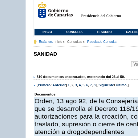
INICIO
CONSULTA
TESAURO
CALEN
Estás en:
Inicio
Consultas
Resultado Consulta
SANIDAD
310 documentos encontrados, mostrando del 26 al 50.
[
Primero
/
Anterior
]
1
,
2
,
3
,
4
,
5
,
6
,
7
,
8
[
Siguiente
/
Último
]
Documentos
Orden, 13 ago 92, de la Consejería
que se desarrolla el Decreto 118/19
autorizaciones para la creación, co
traslado, supresión o cierre de cen
atención a drogodependientes