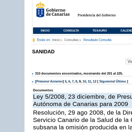
INICIO
CONSULTA
TESAURO
CALEN
Estás en:
Inicio
Consultas
Resultado Consulta
SANIDAD
310 documentos encontrados, mostrando del 201 al 225.
[
Primero
/
Anterior
]
5
,
6
,
7
,
8
,
9
,
10
,
11
,
12
[
Siguiente
/
Último
]
Documentos
Ley 5/2008, 23 diciembre, de Pre
Autónoma de Canarias para 2009
Resolución, 29 ago 2008, de la Di
Servicio Canario de la Salud de la
subsana la omisión producida en l