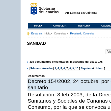
INICIO
CONSULTA
TESAURO
CALEN
Estás en:
Inicio
Consultas
Resultado Consulta
SANIDAD
310 documentos encontrados, mostrando del 151 al 175.
[
Primero
/
Anterior
]
3
,
4
,
5
,
6
,
7
,
8
,
9
,
10
[
Siguiente
/
Último
]
Documentos
Decreto 154/2002, 24 octubre, por e
sanitario
Resolución, 3 feb 2003, de la Direc
Sanitarios y Sociales de Canarias 
Consumo, por la que se convoca u