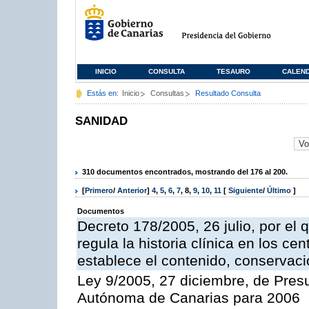
INICIO
CONSULTA
TESAURO
CALEN
Estás en:
Inicio
Consultas
Resultado Consulta
SANIDAD
310 documentos encontrados, mostrando del 176 al 200.
[
Primero
/
Anterior
]
4
,
5
,
6
,
7
,
8
,
9
,
10
,
11
[
Siguiente
/
Último
]
Documentos
Decreto 178/2005, 26 julio, por el
regula la historia clínica en los ce
establece el contenido, conservac
Ley 9/2005, 27 diciembre, de Pre
Autónoma de Canarias para 2006