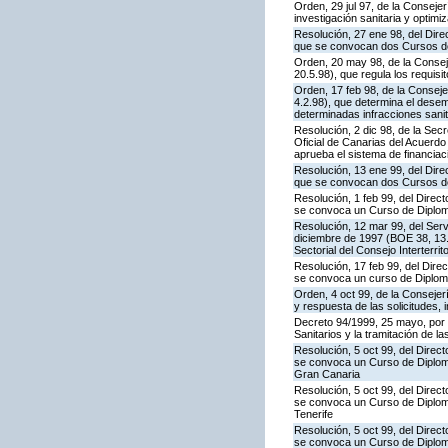
Orden, 29 jul 97, de la Consej
investigación sanitaria y optimi
Resolución, 27 ene 98, del Dire
que se convocan dos Cursos de
Orden, 20 may 98, de la Consej
20.5.98), que regula los requisi
Orden, 17 feb 98, de la Consej
4.2.98), que determina el dese
determinadas infracciones sanit
Resolución, 2 dic 98, de la Sec
Oficial de Canarias del Acuerdo
aprueba el sistema de financiac
Resolución, 13 ene 99, del Dire
que se convocan dos Cursos de
Resolución, 1 feb 99, del Direc
se convoca un Curso de Diplom
Resolución, 12 mar 99, del Serv
diciembre de 1997 (BOE 38, 13.
Sectorial del Consejo Interterri
Resolución, 17 feb 99, del Dire
se convoca un curso de Diplom
Orden, 4 oct 99, de la Consejer
y respuesta de las solicitudes,
Decreto 94/1999, 25 mayo, por e
Sanitarios y la tramitación de la
Resolución, 5 oct 99, del Direc
se convoca un Curso de Diplom
Gran Canaria
Resolución, 5 oct 99, del Direc
se convoca un Curso de Diplom
Tenerife
Resolución, 5 oct 99, del Direc
se convoca un Curso de Diplom