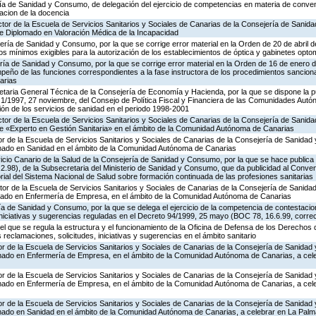
ería de Sanidad y Consumo, de delegación del ejercicio de competencias en materia de conve
zacion de la docencia
ctor de la Escuela de Servicios Sanitarios y Sociales de Canarias de la Consejería de Sanid
 Diplomado en Valoración Médica de la Incapacidad
ería de Sanidad y Consumo, por la que se corrige error material en la Orden de 20 de abril
tos mínimos exigibles para la autorización de los establecimientos de óptica y gabinetes opto
ería de Sanidad y Consumo, por la que se corrige error material en la Orden de 16 de enero
mpeño de las funciones correspondientes a la fase instructora de los procedimientos sancio
arias
retaria General Técnica de la Consejería de Economía y Hacienda, por la que se dispone la pu
 1/1997, 27 noviembre, del Consejo de Política Fiscal y Financiera de las Comunidades Autó
ión de los servicios de sanidad en el periodo 1998-2001
ctor de la Escuela de Servicios Sanitarios y Sociales de Canarias de la Consejería de Sanid
 «Experto en Gestión Sanitaria» en el ámbito de la Comunidad Autónoma de Canarias
tor de la Escuela de Servicios Sanitarios y Sociales de Canarias de la Consejería de Sanida
ado en Sanidad en el ámbito de la Comunidad Autónoma de Canarias
icio Canario de la Salud de la Consejería de Sanidad y Consumo, por la que se hace publica
2.98), de la Subsecretaria del Ministerio de Sanidad y Consumo, que da publicidad al Conve
torial del Sistema Nacional de Salud sobre formación continuada de las profesiones sanitarias
ctor de la Escuela de Servicios Sanitarios y Sociales de Canarias de la Consejería de Sanid
ado en Enfermería de Empresa, en el ámbito de la Comunidad Autónoma de Canarias
ía de Sanidad y Consumo, por la que se delega el ejercicio de la competencia de contestaci
 iniciativas y sugerencias reguladas en el Decreto 94/1999, 25 mayo (BOC 78, 16.6.99, correc
l que se regula la estructura y el funcionamiento de la Oficina de Defensa de los Derechos 
s reclamaciones, solicitudes, iniciativas y sugerencias en el ámbito sanitario
tor de la Escuela de Servicios Sanitarios y Sociales de Canarias de la Consejería de Sanida
ado en Enfermería de Empresa, en el ámbito de la Comunidad Autónoma de Canarias, a cel
tor de la Escuela de Servicios Sanitarios y Sociales de Canarias de la Consejería de Sanida
ado en Enfermería de Empresa, en el ámbito de la Comunidad Autónoma de Canarias, a cel
tor de la Escuela de Servicios Sanitarios y Sociales de Canarias de la Consejería de Sanida
ado en Sanidad en el ámbito de la Comunidad Autónoma de Canarias, a celebrar en La Palm