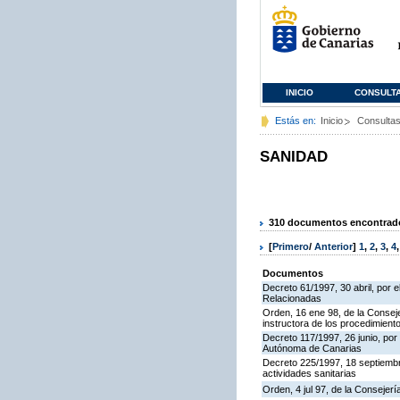
INICIO
CONSULT
Estás en:
Inicio
Consulta
SANIDAD
310 documentos encontrados
[
Primero
/
Anterior
]
1
,
2
,
3
,
4
Documentos
Decreto 61/1997, 30 abril, por 
Relacionadas
Orden, 16 ene 98, de la Consej
instructora de los procedimient
Decreto 117/1997, 26 junio, po
Autónoma de Canarias
Decreto 225/1997, 18 septiembre
actividades sanitarias
Orden, 4 jul 97, de la Consejerí