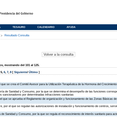
A
TESAURO
CALENDARIO
AYUDA
s
Resultado Consulta
, mostrando del 101 al 125.
,
5
,
6
,
7
,
8
[
Siguiente
/
Último
]
el que se crea el Comité Asesor para la Utilización Terapéutica de la Hormona del Crecimient
ería de Sanidad y Consumo, por la que se determina el desempeño de las funciones correspo
os sancionadores por determinadas infracciones sanitarias
r el que se aprueba el Reglamento de organización y funcionamiento de las Zonas Básicas d
, por el que se regulan las autorizaciones de instalación y funcionamiento de centros, servi
a de Sanidad y Consumo, por la que se regula el reconocimiento de interés sanitario para acto