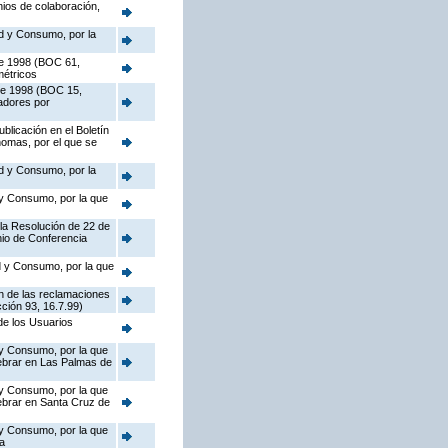
nios de colaboración,
ad y Consumo, por la
 de 1998 (BOC 61,
métricos
 de 1998 (BOC 15,
nadores por
blicación en el Boletín
nomas, por el que se
ad y Consumo, por la
d y Consumo, por la que
 la Resolución de 22 de
nio de Conferencia
ad y Consumo, por la que
on de las reclamaciones
ción 93, 16.7.99)
de los Usuarios
d y Consumo, por la que
ebrar en Las Palmas de
d y Consumo, por la que
ebrar en Santa Cruz de
d y Consumo, por la que
a