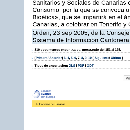
Sanitarios y Sociales de Canarias 
Consumo, por la que se convoca u
Bioética», que se impartirá en el
Canarias, a celebrar en Tenerife y
Orden, 23 sep 2005, de la Consejer
Sistema de Información Cantonera
310 documentos encontrados, mostrando del 151 al 175.
[
Primero
/
Anterior
]
3
,
4
,
5
,
6
,
7
,
8
,
9
,
10
[
Siguiente
/
Último
]
Tipos de exportación:
XLS
|
PDF
|
ODT
© Gobierno de Canarias