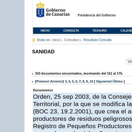
INICIO
CONSULTA
TESAURO
CALEN
Estás en:
Inicio
Consultas
Resultado Consulta
SANIDAD
310 documentos encontrados, mostrando del 151 al 175.
[
Primero
/
Anterior
]
3
,
4
,
5
,
6
,
7
,
8
,
9
,
10
[
Siguiente
/
Último
]
Documentos
Orden, 25 sep 2003, de la Consej
Territorial, por la que se modifica
(BOC 23, 19.2.2001), que crea el a
productores de residuos peligrosos 
Registro de Pequeños Productores