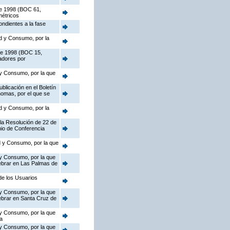
 de 1998 (BOC 61,
métricos
ndientes a la fase
ad y Consumo, por la
 de 1998 (BOC 15,
nadores por
d y Consumo, por la que
blicación en el Boletín
nomas, por el que se
ad y Consumo, por la
 la Resolución de 22 de
nio de Conferencia
ad y Consumo, por la que
d y Consumo, por la que
ebrar en Las Palmas de
de los Usuarios
d y Consumo, por la que
ebrar en Santa Cruz de
d y Consumo, por la que
a
d y Consumo, por la que