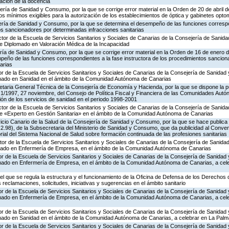
zacion de la docencia
ería de Sanidad y Consumo, por la que se corrige error material en la Orden de 20 de abril
tos mínimos exigibles para la autorización de los establecimientos de óptica y gabinetes opto
ería de Sanidad y Consumo, por la que se determina el desempeño de las funciones correspo
os sancionadores por determinadas infracciones sanitarias
ctor de la Escuela de Servicios Sanitarios y Sociales de Canarias de la Consejería de Sanid
 Diplomado en Valoración Médica de la Incapacidad
ería de Sanidad y Consumo, por la que se corrige error material en la Orden de 16 de enero
mpeño de las funciones correspondientes a la fase instructora de los procedimientos sancio
arias
tor de la Escuela de Servicios Sanitarios y Sociales de Canarias de la Consejería de Sanida
ado en Sanidad en el ámbito de la Comunidad Autónoma de Canarias
retaria General Técnica de la Consejería de Economía y Hacienda, por la que se dispone la pu
 1/1997, 27 noviembre, del Consejo de Política Fiscal y Financiera de las Comunidades Autó
ión de los servicios de sanidad en el periodo 1998-2001
ctor de la Escuela de Servicios Sanitarios y Sociales de Canarias de la Consejería de Sanid
 «Experto en Gestión Sanitaria» en el ámbito de la Comunidad Autónoma de Canarias
icio Canario de la Salud de la Consejería de Sanidad y Consumo, por la que se hace publica
2.98), de la Subsecretaria del Ministerio de Sanidad y Consumo, que da publicidad al Conve
torial del Sistema Nacional de Salud sobre formación continuada de las profesiones sanitarias
ctor de la Escuela de Servicios Sanitarios y Sociales de Canarias de la Consejería de Sanid
ado en Enfermería de Empresa, en el ámbito de la Comunidad Autónoma de Canarias
tor de la Escuela de Servicios Sanitarios y Sociales de Canarias de la Consejería de Sanida
ado en Enfermería de Empresa, en el ámbito de la Comunidad Autónoma de Canarias, a cel
l que se regula la estructura y el funcionamiento de la Oficina de Defensa de los Derechos 
s reclamaciones, solicitudes, iniciativas y sugerencias en el ámbito sanitario
tor de la Escuela de Servicios Sanitarios y Sociales de Canarias de la Consejería de Sanida
ado en Enfermería de Empresa, en el ámbito de la Comunidad Autónoma de Canarias, a cel
tor de la Escuela de Servicios Sanitarios y Sociales de Canarias de la Consejería de Sanida
ado en Sanidad en el ámbito de la Comunidad Autónoma de Canarias, a celebrar en La Palm
tor de la Escuela de Servicios Sanitarios y Sociales de Canarias de la Consejería de Sanida