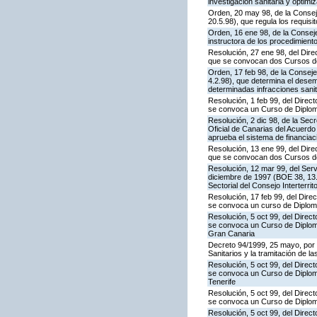
investigación sanitaria y optimi
Orden, 20 may 98, de la Consej
20.5.98), que regula los requisi
Orden, 16 ene 98, de la Consej
instructora de los procedimient
Resolución, 27 ene 98, del Dire
que se convocan dos Cursos de
Orden, 17 feb 98, de la Consej
4.2.98), que determina el dese
determinadas infracciones sanit
Resolución, 1 feb 99, del Direc
se convoca un Curso de Diplom
Resolución, 2 dic 98, de la Sec
Oficial de Canarias del Acuerdo
aprueba el sistema de financiac
Resolución, 13 ene 99, del Dire
que se convocan dos Cursos de
Resolución, 12 mar 99, del Serv
diciembre de 1997 (BOE 38, 13.
Sectorial del Consejo Interterri
Resolución, 17 feb 99, del Dire
se convoca un curso de Diplom
Resolución, 5 oct 99, del Direc
se convoca un Curso de Diplom
Gran Canaria
Decreto 94/1999, 25 mayo, por e
Sanitarios y la tramitación de la
Resolución, 5 oct 99, del Direc
se convoca un Curso de Diplom
Tenerife
Resolución, 5 oct 99, del Direc
se convoca un Curso de Diplom
Resolución, 5 oct 99, del Direc