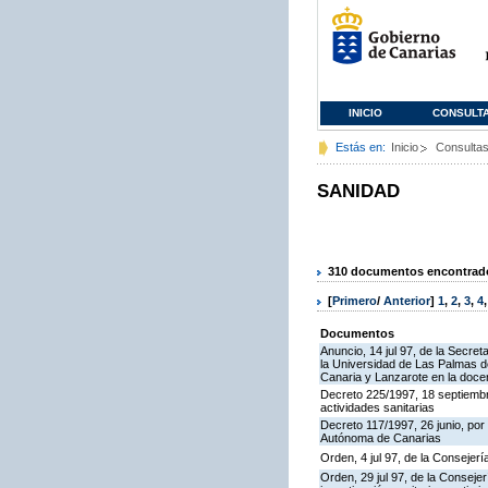
INICIO
CONSULT
Estás en:
Inicio
Consulta
SANIDAD
310 documentos encontrados
[
Primero
/
Anterior
]
1
,
2
,
3
,
4
Documentos
Anuncio, 14 jul 97, de la Secre
la Universidad de Las Palmas de
Canaria y Lanzarote en la docenc
Decreto 225/1997, 18 septiembre
actividades sanitarias
Decreto 117/1997, 26 junio, po
Autónoma de Canarias
Orden, 4 jul 97, de la Consejerí
Orden, 29 jul 97, de la Consej