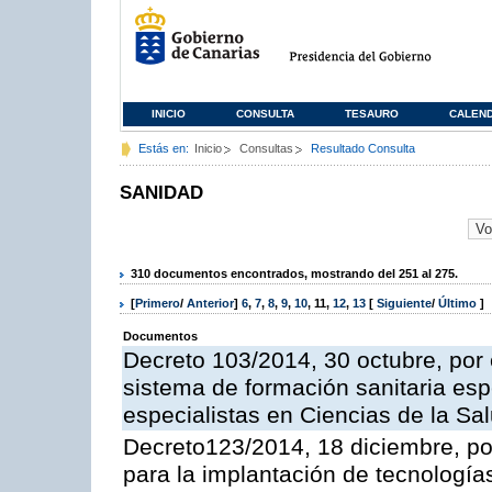
INICIO
CONSULTA
TESAURO
CALEN
Estás en:
Inicio
Consultas
Resultado Consulta
SANIDAD
310 documentos encontrados, mostrando del 251 al 275.
[
Primero
/
Anterior
]
6
,
7
,
8
,
9
,
10
,
11
,
12
,
13
[
Siguiente
/
Último
]
Documentos
Decreto 103/2014, 30 octubre, por 
sistema de formación sanitaria esp
especialistas en Ciencias de la Sa
Decreto123/2014, 18 diciembre, po
para la implantación de tecnologías