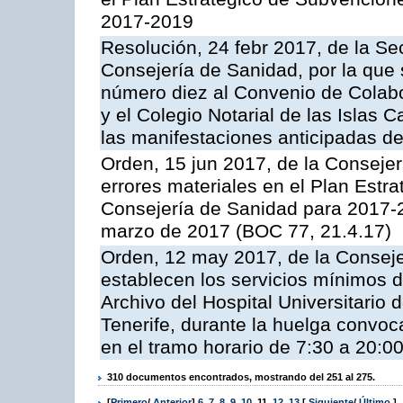
2017-2019
Resolución, 24 febr 2017, de la Se
Consejería de Sanidad, por la que 
número diez al Convenio de Colabo
y el Colegio Notarial de las Islas C
las manifestaciones anticipadas de
Orden, 15 jun 2017, de la Consejerí
errores materiales en el Plan Estr
Consejería de Sanidad para 2017-
marzo de 2017 (BOC 77, 21.4.17)
Orden, 12 may 2017, de la Conseje
establecen los servicios mínimos d
Archivo del Hospital Universitario 
Tenerife, durante la huelga convo
en el tramo horario de 7:30 a 20:0
310 documentos encontrados, mostrando del 251 al 275.
[
Primero
/
Anterior
]
6
,
7
,
8
,
9
,
10
,
11
,
12
,
13
[
Siguiente
/
Último
]