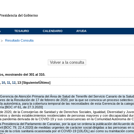
A
TESAURO
CALENDARIO
AYUDA
s
Resultado Consulta
, mostrando del 301 al 310.
,
10
,
11
,
12
,
13
[Siguiente/Último]
a Gerencia de Atención Primaria del Área de Salud de Tenerife del Servicio Canario de la Salu
rores de la Resolución de 17 de febrero de 2020, por la que se convoca un proceso selectivo
a la autonómica, para la cobertura temporal de las necesidades de esta Gerencia de la categ
ría [BOC nº 61, de 27.3.2020]
e 2020, de la Consejerías de Sanidad y de Derechos Sociales, Igualdad, Diversidad y Juven
ntros y demás establecimientos residenciales de personas mayores y con discapacidad dura
r la pandemia derivada de la COVID-19 y sus consecuencias en la Comunidad Autónoma de C
 Presidencia del Parlamento de Canarias, por la que se ordena la publicación del Acuerdo de
ril [BOC 79; 22.4.2020] de medidas urgentes de carácter social dirigidas a las personas en s
a de la crisis sanitaria ocasionada por el COVID-19 [10L/DL] así como su tramitación como 