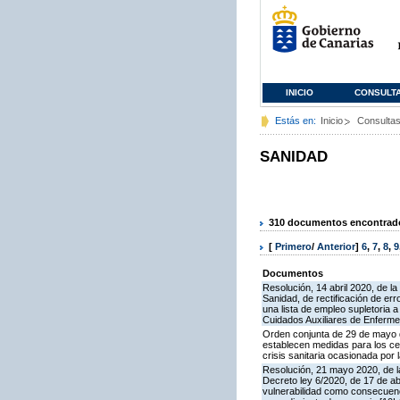
INICIO
CONSULT
Estás en:
Inicio
Consulta
SANIDAD
310 documentos encontrados
[
Primero
/
Anterior
]
6
,
7
,
8
,
9
Documentos
Resolución, 14 abril 2020, de l
Sanidad, de rectificación de er
una lista de empleo supletoria 
Cuidados Auxiliares de Enferme
Orden conjunta de 29 de mayo d
establecen medidas para los ce
crisis sanitaria ocasionada po
Resolución, 21 mayo 2020, de la
Decreto ley 6/2020, de 17 de ab
vulnerabilidad como consecuenci