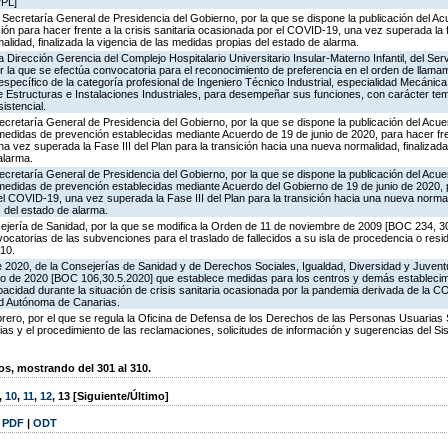
/PL]
a Secretaría General de Presidencia del Gobierno, por la que se dispone la publicación del Ac
n para hacer frente a la crisis sanitaria ocasionada por el COVID-19, una vez superada la fa
alidad, finalizada la vigencia de las medidas propias del estado de alarma.
Dirección Gerencia del Complejo Hospitalario Universitario Insular-Materno Infantil, del Serv
r la que se efectúa convocatoria para el reconocimiento de preferencia en el orden de llamam
específico de la categoría profesional de Ingeniero Técnico Industrial, especialidad Mecánica
 Estructuras e Instalaciones Industriales, para desempeñar sus funciones, con carácter temp
istencial.
 Secretaría General de Presidencia del Gobierno, por la que se dispone la publicación del Acu
edidas de prevención establecidas mediante Acuerdo de 19 de junio de 2020, para hacer frent
 vez superada la Fase III del Plan para la transición hacia una nueva normalidad, finalizada 
alarma.
 Secretaría General de Presidencia del Gobierno, por la que se dispone la publicación del Acu
medidas de prevención establecidas mediante Acuerdo del Gobierno de 19 de junio de 2020, p
el COVID-19, una vez superada la Fase III del Plan para la transición hacia una nueva normali
 del estado de alarma.
nsejería de Sanidad, por la que se modifica la Orden de 11 de noviembre de 2009 [BOC 234, 
ocatorias de las subvenciones para el traslado de fallecidos a su isla de procedencia o res
010.
e 2020, de la Consejerías de Sanidad y de Derechos Sociales, Igualdad, Diversidad y Juvent
o de 2020 [BOC 106,30.5.2020] que establece medidas para los centros y demás establecim
cidad durante la situación de crisis sanitaria ocasionada por la pandemia derivada de la 
d Autónoma de Canarias.
ro, por el que se regula la Oficina de Defensa de los Derechos de las Personas Usuarias S
 y el procedimiento de las reclamaciones, solicitudes de información y sugerencias del Si
, mostrando del 301 al 310.
,
10
,
11
,
12
,
13
[Siguiente/Último]
|
PDF
|
ODT