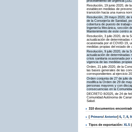
procedimiento de urgencia [10L
Resolución, 19 junio 2020, de l
establecen medidas de prevenció
transición hacia una nueva norm
Resolución, 29 mayo 2020, de la 
de la Consejería de Sanidad, po
cobertura de puesto de trabajo 
Ingeniería Mecánica, sección de
Mantenimiento de este centro as
Resolución, 3 julio 2020, de la
actualización de determinadas m
ocasionada por el COVID-19, una
medidas propias del estado de 
Resolución, 9 julio 2020, de la
actualización de determinadas 
crisis sanitaria ocasionada por 
vigencia de las medidas propias
Orden, 21 julio 2020, de la Co
las bases generales de las conv
correspondientes al ejercicio 2
Orden conjunta de 27 de julio d
modifica la Orden de 29 de may
personas mayores y con discapa
consecuencias en la Comunida
DECRETO 8/2025, de 24 de febre
Comunidad Autónoma de Canarias
Salud.
310 documentos encontrados
[
Primero
/
Anterior
]
6
,
7
,
8
,
9
Tipos de exportación:
XLS