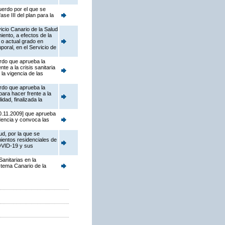
uerdo por el que se
se III del plan para la
icio Canario de la Salud
iento, a efectos de la
 o actual grado en
oral, en el Servicio de
erdo que aprueba la
e a la crisis sanitaria
la vigencia de las
erdo que aprueba la
ara hacer frente a la
dad, finalizada la
30.11.2009] que aprueba
idencia y convoca las
ud, por la que se
ientos residenciales de
COVID-19 y sus
anitarias en la
stema Canario de la