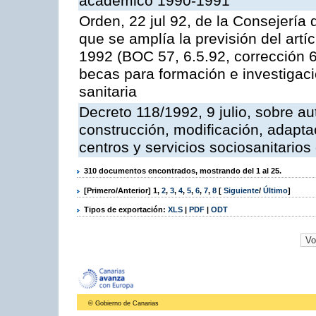
académico 1990-1991
Orden, 22 jul 92, de la Consejería 
que se amplía la previsión del artí
1992 (BOC 57, 6.5.92, corrección 6
becas para formación e investigaci
sanitaria
Decreto 118/1992, 9 julio, sobre au
construcción, modificación, adaptac
centros y servicios sociosanitario
310 documentos encontrados, mostrando del 1 al 25.
[Primero/Anterior]
1
,
2
,
3
,
4
,
5
,
6
,
7
,
8
[
Siguiente
/
Último
]
Tipos de exportación:
XLS
|
PDF
|
ODT
© Gobierno de Canarias