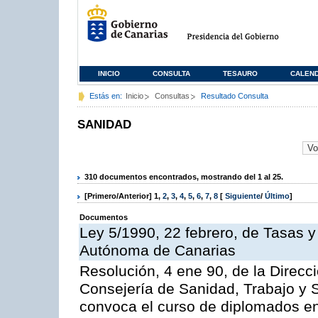
INICIO
CONSULTA
TESAURO
CALEN
Estás en:
Inicio
Consultas
Resultado Consulta
SANIDAD
310 documentos encontrados, mostrando del 1 al 25.
[Primero/Anterior]
1
,
2
,
3
,
4
,
5
,
6
,
7
,
8
[
Siguiente
/
Último
]
Documentos
Ley 5/1990, 22 febrero, de Tasas 
Autónoma de Canarias
Resolución, 4 ene 90, de la Direcc
Consejería de Sanidad, Trabajo y S
convoca el curso de diplomados en