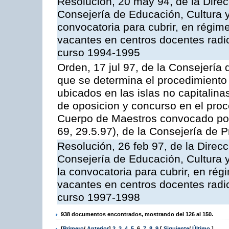
Resolución, 20 may 94, de la Direc
Consejería de Educación, Cultura y
convocatoria para cubrir, en régim
vacantes en centros docentes radic
curso 1994-1995
Orden, 17 jul 97, de la Consejería 
que se determina el procedimiento 
ubicados en las islas no capitalina
de oposicion y concurso en el proc
Cuerpo de Maestros convocado po
69, 29.5.97), de la Consejería de P
Resolución, 26 feb 97, de la Direc
Consejería de Educación, Cultura y
la convocatoria para cubrir, en ré
vacantes en centros docentes radic
curso 1997-1998
938 documentos encontrados, mostrando del 126 al 150.
[
Primero
/
Anterior
]
2
,
3
,
4
,
5
,
6
,
7
,
8
,
9
[
Siguiente
/
Último
]