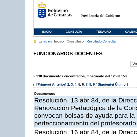
INICIO
CONSULTA
TESAURO
CALEN
Estás en:
Inicio
Consultas
Resultado Consulta
FUNCIONARIOS DOCENTES
938 documentos encontrados, mostrando del 126 al 150.
[
Primero
/
Anterior
]
2
,
3
,
4
,
5
,
6
,
7
,
8
,
9
[
Siguiente
/
Último
]
Documentos
Resolución, 13 abr 84, de la Dire
Renovación Pedagógica de la Conse
convocan bolsas de ayuda para la 
perfeccionamiento del profesorado
Resolución, 16 abr 84, de la Dire