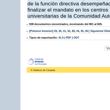
de la función directiva desempeñada
finalizar el mandato en los centro
universitarias de la Comunidad A
938 documentos encontrados, mostrando del 801 al 825.
[
Primero
/
Anterior
]
29
,
30
,
31
,
32
,
33
,
34
,
35
,
36
[
Siguiente
/
Últ
Tipos de exportación:
XLS
|
PDF
|
ODT
© Gobierno de Canarias