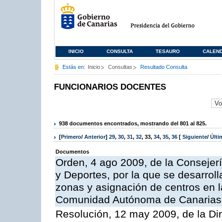
INICIO
CONSULTA
TESAURO
CALEN
Estás en:
Inicio
Consultas
Resultado Consulta
FUNCIONARIOS DOCENTES
938 documentos encontrados, mostrando del 801 al 825.
[
Primero
/
Anterior
]
29
,
30
,
31
,
32
,
33
,
34
,
35
,
36
[
Siguiente
/
Últ
Documentos
Orden, 4 ago 2009, de la Consejer
y Deportes, por la que se desarroll
zonas y asignación de centros en 
Comunidad Autónoma de Canarias
Resolución, 12 may 2009, de la Di