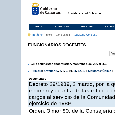
INICIO
CONSULTA
TESAURO
CALEN
Estás en:
Inicio
Consultas
Resultado Consulta
FUNCIONARIOS DOCENTES
938 documentos encontrados, mostrando del 226 al 250.
[
Primero
/
Anterior
]
6
,
7
,
8
,
9
,
10
,
11
,
12
,
13
[
Siguiente
/
Último
]
Documentos
Decreto 29/1989, 2 marzo, por la q
régimen y cuantía de las retribucio
cargos al servicio de la Comunida
ejercicio de 1989
Orden, 3 mar 89, de la Consejería 