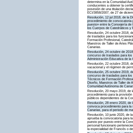
determina en la Comunidad Autó
conducentes a obtener la certif
posesión de una titulación decl
ECI/3858/2007, de 27 de diciemb
Resolución, 12 jul 2018, de la 
procedimiento de convocatoria 
puesto» entre la Consejería de 
los Cuerpos de Catedráticos y 
Resolución, 24 octubre 2018, d
de traslados para los funciona
Formación Profesional, Catedrát
Maestros de Taller de Artes Pl
Canarias.
Resolución, 24 octubre de 2018
concurso de traslados para los
Administración Educativa de l
Resolución, 22 octubre 2018, de
vacacional y el régimen de permi
Resolución, 25 octubre 2019, d
concurso de traslados para los
Técnicos de Formación Profesio
Diseño, Maestros de Taller de 
Comunidad Autónoma de Canar
Resolución, 20 mayo 2019, de l
procedimiento para la provisión
públicos dependientes de la C
Resolución, 28 enero 2020, de l
convoca procedimiento para la 
Canarias, para el periodo de m
Resolución, 10 junio 2020, de l
aprueba la convocatoria para la
puesto por puesto entre la Cons
personal funcionario perteneci
la especialidad de Francés o de