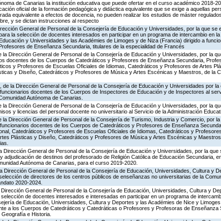
noma de Canarias la institución educativa que puede ofertar en el curso académico 2018-20
icación oficial de la formación pedagógica y didáctica equivalente que se exige a aquellas p
arada equivalente a efectos de docencia, no pueden realizar los estudios de máster regulado
re, y se dictan instrucciones al respecto
Dirección General de Personal de la Consejería de Educación y Universidades, por la que se 
para la selección de docentes interesados en participar en un programa de intercambio en l
Educación y Universidades y las Académies de Limoges y de Niza (Francia) dirigido a funcio
Profesores de Enseñanza Secundaria, titulares de la especialidad de Francés
e la Dirección General de Personal de la Consejería de Educación y Universidades, por la 
rios docentes de los Cuerpos de Catedráticos y Profesores de Enseñanza Secundaria, Prof
icos y Profesores de Escuelas Oficiales de Idiomas, Catedráticos y Profesores de Artes Plá
ásticas y Diseño, Catedráticos y Profesores de Música y Artes Escénicas y Maestros, de l
, de la Dirección General de Personal de la Consejería de Educación y Universidades por l
 funcionarios docentes de los Cuerpos de Inspectores de Educación y de Inspectores al servi
a Comunidad Autónoma de Canarias.
 la Dirección General de Personal de la Consejería de Educación y Universidades, por la qu
sos y licencias del personal docente no universitario al Servicio de la Administración Educat
e la Dirección General de Personal de la Consejería de Turismo, Industria y Comercio, por l
 funcionarios docentes de los Cuerpos de Catedráticos y Profesores de Enseñanza Secunda
nal, Catedráticos y Profesores de Escuelas Oficiales de Idiomas, Catedráticos y Profesores
Artes Plásticas y Diseño, Catedráticos y Profesores de Música y Artes Escénicas y Maestros
ias.
a Dirección General de Personal de la Consejería de Educación y Universidades, por la que
 y adjudicación de destinos del profesorado de Religión Católica de Educación Secundaria, e
omunidad Autónoma de Canarias, para el curso 2019-2020.
a Dirección General de Personal de la Consejería de Educación, Universidades, Cultura y De
selección de directores de los centros públicos de enseñanzas no universitarias de la Com
andato 2020-2024.
a Dirección General de Personal de la Consejería de Educación, Universidades, Cultura y Dep
 selección de docentes interesados e interesadas en participar en un programa de intercamb
ejería de Educación, Universidades, Cultura y Deportes y las Académies de Nice y Limoges [
ente a los Cuerpos de Catedráticos y Catedráticas o Profesores y Profesoras de Enseñanza S
 Geografía e Historia.