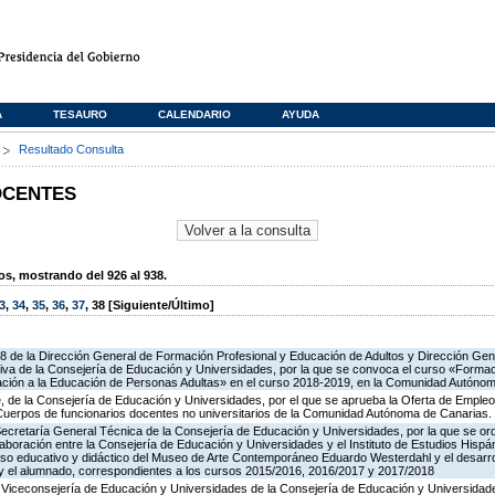
A
TESAURO
CALENDARIO
AYUDA
s
Resultado Consulta
OCENTES
, mostrando del 926 al 938.
3
,
34
,
35
,
36
,
37
,
38
[Siguiente/Último]
18 de la Dirección General de Formación Profesional y Educación de Adultos y Dirección Ge
va de la Consejería de Educación y Universidades, por la que se convoca el curso «Formació
ación a la Educación de Personas Adultas» en el curso 2018-2019, en la Comunidad Autóno
, de la Consejería de Educación y Universidades, por el que se aprueba la Oferta de Empleo
 Cuerpos de funcionarios docentes no universitarios de la Comunidad Autónoma de Canarias.
Secretaría General Técnica de la Consejería de Educación y Universidades, por la que se ord
aboración entre la Consejería de Educación y Universidades y el Instituto de Estudios Hisp
o educativo y didáctico del Museo de Arte Contemporáneo Eduardo Westerdahl y el desarro
 y el alumnado, correspondientes a los cursos 2015/2016, 2016/2017 y 2017/2018
 Viceconsejería de Educación y Universidades de la Consejería de Educación y Universidade