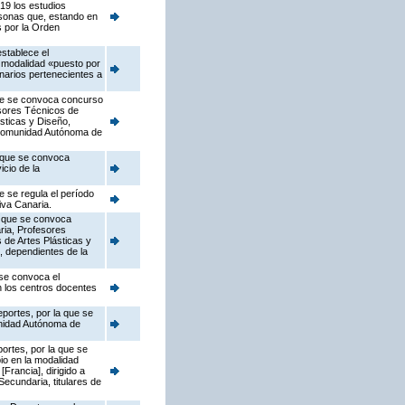
19 los estudios
ersonas que, estando en
s por la Orden
establece el
a modalidad «puesto por
narios pertenecientes a
que se convoca concurso
esores Técnicos de
sticas y Diseño,
a Comunidad Autónoma de
a que se convoca
cio de la
e se regula el período
iva Canaria.
a que se convoca
ria, Profesores
 de Artes Plásticas y
, dependientes de la
 se convoca el
n los centros docentes
portes, por la que se
unidad Autónoma de
ortes, por la que se
io en la modalidad
Francia], dirigido a
ecundaria, titulares de