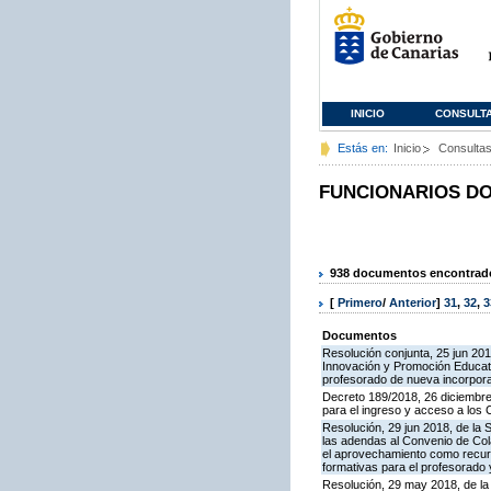
INICIO
CONSULT
Estás en:
Inicio
Consulta
FUNCIONARIOS D
938 documentos encontrados
[
Primero
/
Anterior
]
31
,
32
,
3
Documentos
Resolución conjunta, 25 jun 20
Innovación y Promoción Educati
profesorado de nueva incorpor
Decreto 189/2018, 26 diciembre
para el ingreso y acceso a los
Resolución, 29 jun 2018, de la 
las adendas al Convenio de Col
el aprovechamiento como recurs
formativas para el profesorado
Resolución, 29 may 2018, de la