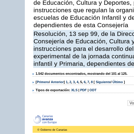
de Educación, Cultura y Deportes, 
instrucciones que regulan la organ
escuelas de Educación Infantil y d
dependientes de esta Consejería
Resolución, 13 sep 99, de la Direc
Consejería de Educación, Cultura y
instrucciones para el desarrollo de
experimental de la jornada contin
infantil y Primaria, dependientes d
1.542 documentos encontrados, mostrando del 101 al 125.
[
Primero
/
Anterior
]
1
,
2
,
3
,
4
,
5
,
6
,
7
,
8
[
Siguiente
/
Último
]
Tipos de exportación:
XLS
|
PDF
|
ODT
© Gobierno de Canarias