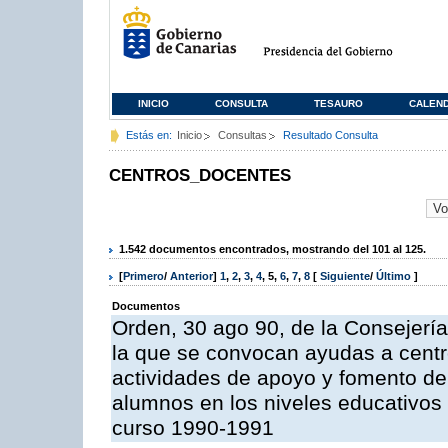
INICIO
CONSULTA
TESAURO
CALEN
Estás en:
Inicio
Consultas
Resultado Consulta
CENTROS_DOCENTES
1.542 documentos encontrados, mostrando del 101 al 125.
[
Primero
/
Anterior
]
1
,
2
,
3
,
4
,
5
,
6
,
7
,
8
[
Siguiente
/
Último
]
Documentos
Orden, 30 ago 90, de la Consejería
la que se convocan ayudas a centr
actividades de apoyo y fomento de
alumnos en los niveles educativos
curso 1990-1991