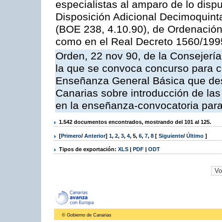
especialistas al amparo de lo dispu
Disposición Adicional Decimoquinta
(BOE 238, 4.10.90), de Ordenación
como en el Real Decreto 1560/199
Orden, 22 nov 90, de la Consejería
la que se convoca concurso para c
Enseñanza General Básica que des
Canarias sobre introducción de las
en la enseñanza-convocatoria para
1.542 documentos encontrados, mostrando del 101 al 125.
[
Primero
/
Anterior
]
1
,
2
,
3
,
4
,
5
,
6
,
7
,
8
[
Siguiente
/
Último
]
Tipos de exportación:
XLS
|
PDF
|
ODT
© Gobierno de Canarias