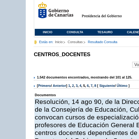
INICIO
CONSULTA
TESAURO
CALEN
Estás en:
Inicio
Consultas
Resultado Consulta
CENTROS_DOCENTES
1.542 documentos encontrados, mostrando del 101 al 125.
[
Primero
/
Anterior
]
1
,
2
,
3
,
4
,
5
,
6
,
7
,
8
[
Siguiente
/
Último
]
Documentos
Resolución, 14 ago 90, de la Dire
de la Consejería de Educación, Cul
convocan cursos de especializació
profesores de Educación General B
centros docentes dependientes de 