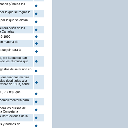
hacen públicas las
or la que se regula la
por la que se dictan
utorización de las
e Canarias
989-1990
en materia de
a seguir para la
, por la que se dan
ón de los alumnos que
 gastos de inversión en
 de enseñanzas medias
cias destinadas a la
iembre de 1983, sobre
3, 7.7.89), que
, complementaria para
para los cursos del
la Consejería
 instrucciones de la
nes y normas de