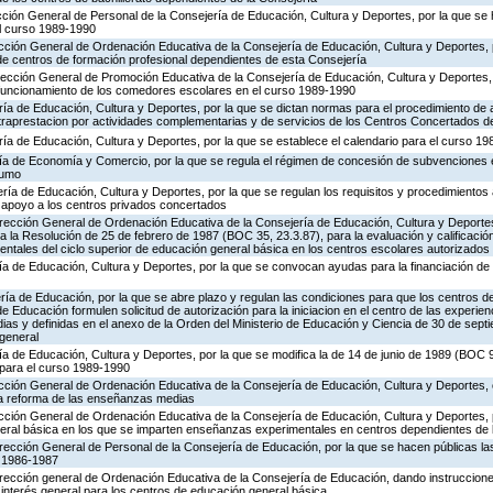
ección General de Personal de la Consejería de Educación, Cultura y Deportes, por la que se 
l curso 1989-1990
rección General de Ordenación Educativa de la Consejería de Educación, Cultura y Deportes, p
de centros de formación profesional dependientes de esta Consejería
rección General de Promoción Educativa de la Consejería de Educación, Cultura y Deportes, 
y funcionamiento de los comedores escolares en el curso 1989-1990
ría de Educación, Cultura y Deportes, por la que se dictan normas para el procedimiento de a
traprestacion por actividades complementarias y de servicios de los Centros Concertados d
ría de Educación, Cultura y Deportes, por la que se establece el calendario para el curso 1
ería de Economía y Comercio, por la que se regula el régimen de concesión de subvenciones 
sumo
ría de Educación, Cultura y Deportes, por la que se regulan los requisitos y procedimientos 
 apoyo a los centros privados concertados
irección General de Ordenación Educativa de la Consejería de Educación, Cultura y Deportes
 la Resolución de 25 de febrero de 1987 (BOC 35, 23.3.87), para la evaluación y calificaci
ntales del ciclo superior de educación general básica en los centros escolares autorizados
ría de Educación, Cultura y Deportes, por la que se convocan ayudas para la financiación de
ería de Educación, por la que se abre plazo y regulan las condiciones para que los centros
 Educación formulen solicitud de autorización para la iniciacion en el centro de las experien
as y definidas en el anexo de la Orden del Ministerio de Educación y Ciencia de 30 de sept
 general
ría de Educación, Cultura y Deportes, por la que se modifica la de 14 de junio de 1989 (BOC 9
 para el curso 1989-1990
irección General de Ordenación Educativa de la Consejería de Educación, Cultura y Deportes
la reforma de las enseñanzas medias
rección General de Ordenación Educativa de la Consejería de Educación, Cultura y Deportes, 
neral básica en los que se imparten enseñanzas experimentales en centros dependientes de 
rección General de Personal de la Consejería de Educación, por la que se hacen públicas las
o 1986-1987
 Dirección general de Ordenación Educativa de la Consejería de Educación, dando instruccio
interés general para los centros de educación general básica