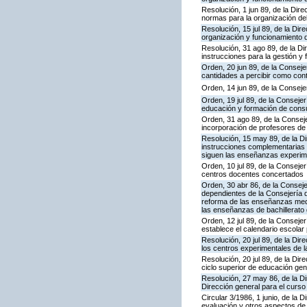
Resolución, 1 jun 89, de la Dir
normas para la organización de
Resolución, 15 jul 89, de la Di
organización y funcionamiento 
Resolución, 31 ago 89, de la Di
instrucciones para la gestión 
Orden, 20 jun 89, de la Conseje
cantidades a percibir como con
Orden, 14 jun 89, de la Conseje
Orden, 19 jul 89, de la Consej
educación y formación de con
Orden, 31 ago 89, de la Conseje
incorporación de profesores de
Resolución, 15 may 89, de la D
instrucciones complementarias a
siguen las enseñanzas experime
Orden, 10 jul 89, de la Conseje
centros docentes concertados
Orden, 30 abr 86, de la Consej
dependientes de la Consejería de
reforma de las enseñanzas medi
las enseñanzas de bachillerato
Orden, 12 jul 89, de la Conseje
establece el calendario escolar
Resolución, 20 jul 89, de la D
los centros experimentales de 
Resolución, 20 jul 89, de la Di
ciclo superior de educación ge
Resolución, 27 may 86, de la Di
Dirección general para el curs
Circular 3/1986, 1 junio, de la
evaluación y otros aspectos de 