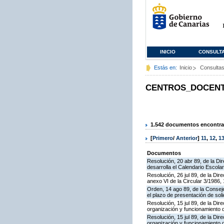
INICIO
CONSULT
Estás en:
Inicio
Consulta
CENTROS_DOCEN
1.542 documentos encontrad
[
Primero
/
Anterior
]
11
,
12
,
1
Documentos
Resolución, 20 abr 89, de la Di
desarrolla el Calendario Escola
Resolución, 26 jul 89, de la Di
anexo VI de la Circular 3/1986,
Orden, 14 ago 89, de la Conseje
el plazo de presentación de sol
Resolución, 15 jul 89, de la Di
organización y funcionamiento 
Resolución, 15 jul 89, de la Di
organización y funcionamiento d