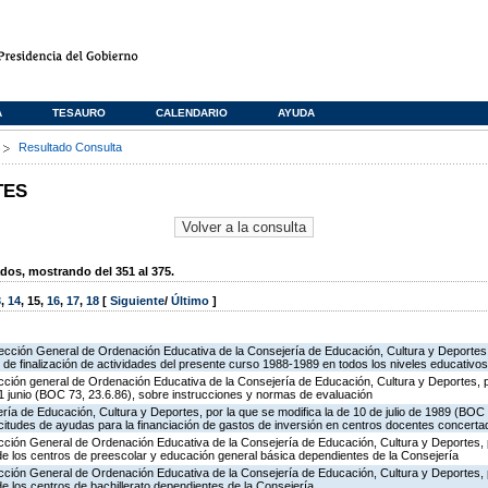
A
TESAURO
CALENDARIO
AYUDA
s
Resultado Consulta
TES
os, mostrando del 351 al 375.
3
,
14
,
15
,
16
,
17
,
18
[
Siguiente
/
Último
]
rección General de Ordenación Educativa de la Consejería de Educación, Cultura y Deportes,
r de finalización de actividades del presente curso 1988-1989 en todos los niveles educativos
rección general de Ordenación Educativa de la Consejería de Educación, Cultura y Deportes, p
 1 junio (BOC 73, 23.6.86), sobre instrucciones y normas de evaluación
ría de Educación, Cultura y Deportes, por la que se modifica la de 10 de julio de 1989 (BOC
icitudes de ayudas para la financiación de gastos de inversión en centros docentes concert
rección General de Ordenación Educativa de la Consejería de Educación, Cultura y Deportes, p
de los centros de preescolar y educación general básica dependientes de la Consejería
rección General de Ordenación Educativa de la Consejería de Educación, Cultura y Deportes, p
e los centros de bachillerato dependientes de la Consejería