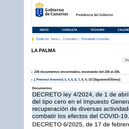
INICIO
CONSULTA
TESAURO
CALEN
Estás en:
Inicio
Consultas
Resultado Consulta
LA PALMA
236 documentos encontrados, mostrando del 226 al 236.
[
Primero
/
Anterior
]
3
,
4
,
5
,
6
,
7
,
8
,
9
,
10
[Siguiente/Último]
Documentos
DECRETO ley 4/2024, de 1 de abril,
del tipo cero en el Impuesto Genera
recuperación de diversas actividad
combatir los efectos del COVID-19
DECRETO 6/2025, de 17 de febrero