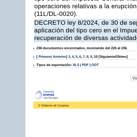
operaciones relativas a la erupción
(11L/DL-0020).
DECRETO ley 8/2024, de 30 de sept
aplicación del tipo cero en el Impu
recuperación de diversas actividad
236 documentos encontrados, mostrando del 226 al 236.
[
Primero
/
Anterior
]
3
,
4
,
5
,
6
,
7
,
8
,
9
,
10
[Siguiente/Último]
Tipos de exportación:
XLS
|
PDF
|
ODT
© Gobierno de Canarias