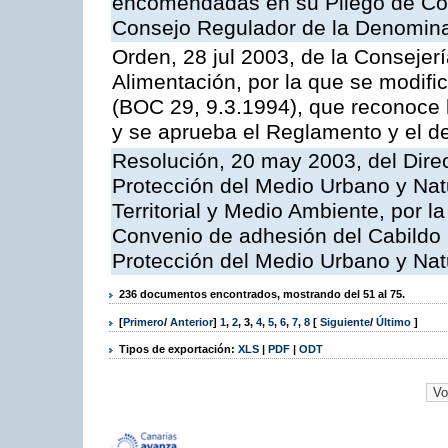
encomendadas en su Pliego de Con
Consejo Regulador de la Denomin
Orden, 28 jul 2003, de la Consejer
Alimentación, por la que se modifi
(BOC 29, 9.3.1994), que reconoce
y se aprueba el Reglamento y el d
Resolución, 20 may 2003, del Direc
Protección del Medio Urbano y Natu
Territorial y Medio Ambiente, por l
Convenio de adhesión del Cabildo 
Protección del Medio Urbano y Nat
236 documentos encontrados, mostrando del 51 al 75.
[
Primero
/
Anterior
]
1
,
2
,
3
,
4
,
5
,
6
,
7
,
8
[
Siguiente
/
Último
]
Tipos de exportación:
XLS
|
PDF
|
ODT