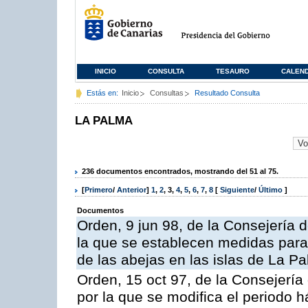
INICIO
CONSULTA
TESAURO
CALEN
Estás en:
Inicio
Consultas
Resultado Consulta
LA PALMA
236 documentos encontrados, mostrando del 51 al 75.
[
Primero
/
Anterior
]
1
,
2
,
3
,
4
,
5
,
6
,
7
,
8
[
Siguiente
/
Último
]
Documentos
Orden, 9 jun 98, de la Consejería d
la que se establecen medidas para 
de las abejas en las islas de La Pa
Orden, 15 oct 97, de la Consejería 
por la que se modifica el periodo h