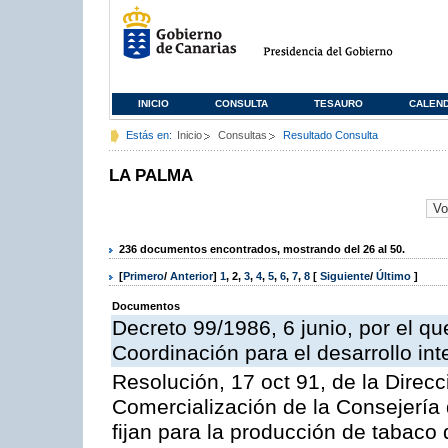
INICIO
CONSULTA
TESAURO
CALEN
Estás en:
Inicio
Consultas
Resultado Consulta
LA PALMA
236 documentos encontrados, mostrando del 26 al 50.
[
Primero
/
Anterior
]
1
,
2
,
3
,
4
,
5
,
6
,
7
,
8
[
Siguiente
/
Último
]
Documentos
Decreto 99/1986, 6 junio, por el qu
Coordinación para el desarrollo in
Resolución, 17 oct 91, de la Direc
Comercialización de la Consejería 
fijan para la producción de tabaco